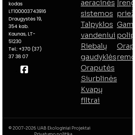
aeracinės
Įreng
kodas
LT100003743916
sistemos
priež
Draugystės 19,
Talpyklos
Gamy
354 kab.
Kaunas, LT-
vandeniui
poli
51230
Riebalų
Orap
Tel.: +370 (37)
gaudyklės
remo
37 38 07
Oraputės
Siurblinės
Kvapų
filtrai
© 2007-2026 UAB Ekologiniai Projektai
Privatumo politika