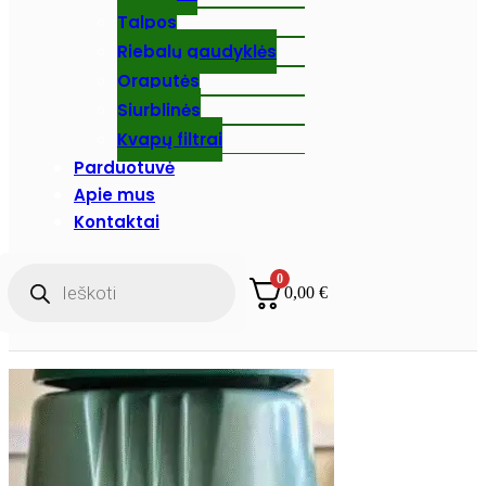
Talpos
Riebalų gaudyklės
Oraputės
Siurblinės
Kvapų filtrai
Parduotuvė
Apie mus
Kontaktai
Products
0
search
0,00
€