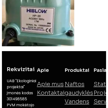
Rekvizitai
Apie
Produktai
Pasla
UAB "Ekologiniai
Apie mus
Naftos
Stat
projektai"
Kontaktai
gaudyklės
Proj
Įmonės kodas
301498585
Vandens
Serv
PVM mokėtojo