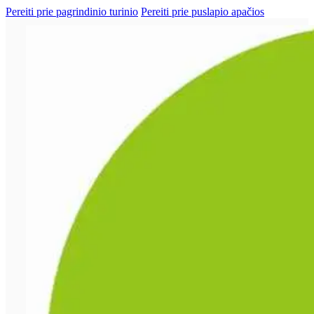
Pereiti prie pagrindinio turinio
Pereiti prie puslapio apačios