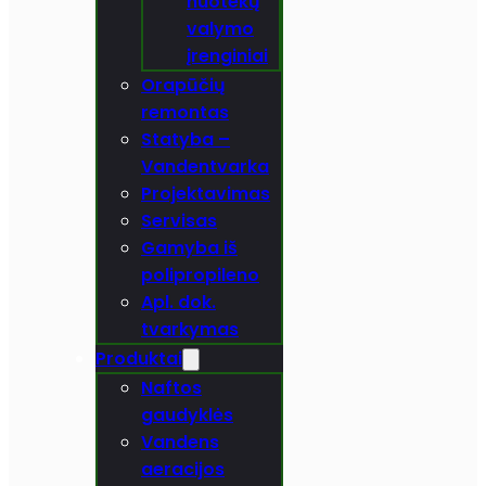
nuotekų
valymo
įrenginiai
Orapūčių
remontas
Statyba –
Vandentvarka
Projektavimas
Servisas
Gamyba iš
polipropileno
Apl. dok.
tvarkymas
Produktai
Naftos
gaudyklės
Vandens
aeracijos