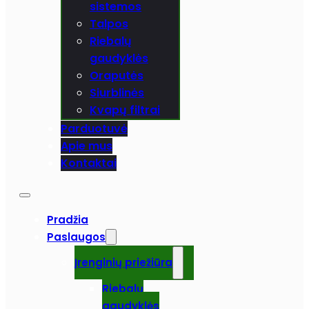
sistemos
Talpos
Riebalų
gaudyklės
Oraputės
Siurblinės
Kvapų filtrai
Parduotuvė
Apie mus
Kontaktai
Pradžia
Paslaugos
Įrenginių priežiūra
Riebalų
gaudyklės