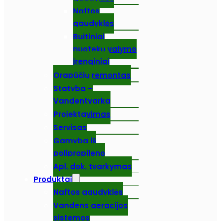
Naftos
gaudyklės
Buitiniai
nuotekų valymo
įrenginiai
Orapūčių remontas
Statyba –
Vandentvarka
Projektavimas
Servisas
Gamyba iš
polipropileno
Apl. dok. tvarkymas
Produktai
Naftos gaudyklės
Vandens aeracijos
sistemos