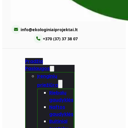
info@ekologiniaiprojektai.lt
+370 (37) 37 38 07
Pradžia
Paslaugos
Įrenginių
priežiūra
Riebalų
gaudyklės
Naftos
gaudyklės
Buitiniai