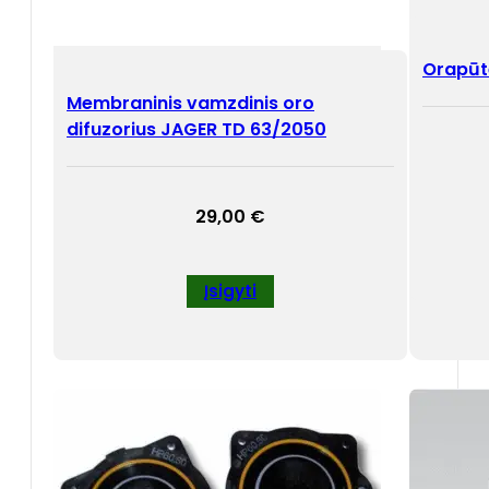
Orapūt
Membraninis vamzdinis oro
difuzorius JAGER TD 63/2050
29,00
€
Įsigyti