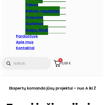
Talpos
Riebalų gaudyklės
Oraputės
Siurblinės
Kvapų filtrai
Parduotuvė
Apie mus
Kontaktai
Products
0
search
0,00
€
Ekspertų komanda jūsų projektui – nuo A iki Ž