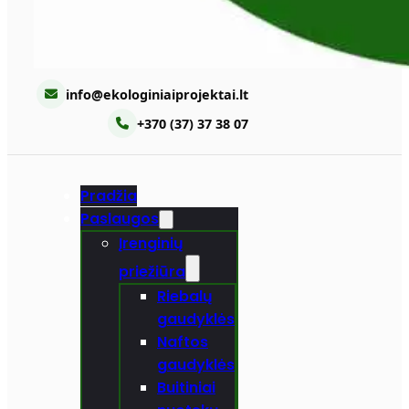
info@ekologiniaiprojektai.lt
+370 (37) 37 38 07
Pradžia
Paslaugos
Įrenginių
priežiūra
Riebalų
gaudyklės
Naftos
gaudyklės
Buitiniai