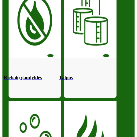
Riebalų gaudyklės
Talpos