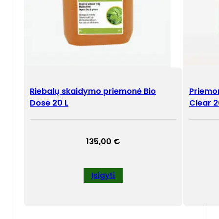
Riebalų skaidymo priemonė Bio
Priemon
Dose 20 L
Clear 
135,00
€
Įsigyti