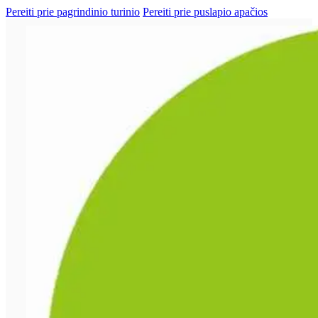
Pereiti prie pagrindinio turinio
Pereiti prie puslapio apačios