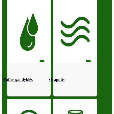
Naftos gaudyklės
Oraputės