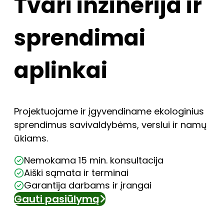
Tvari inžinerija ir
sprendimai
aplinkai
Projektuojame ir įgyvendiname ekologinius
sprendimus savivaldybėms, verslui ir namų
ūkiams.
Nemokama 15 min. konsultacija
Aiški sąmata ir terminai
Garantija darbams ir įrangai
Gauti pasiūlymą