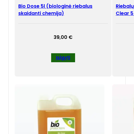
Bio Dose 5l (biologinė riebalus
Riebalų
skaidanti chemija)
Clear 5
39,00
€
Įsigyti