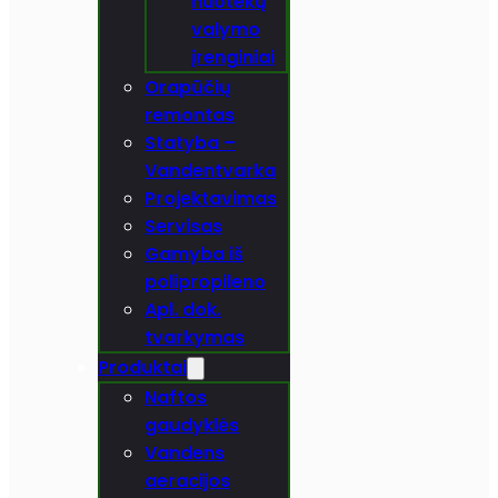
nuotekų
valymo
įrenginiai
Orapūčių
remontas
Statyba –
Vandentvarka
Projektavimas
Servisas
Gamyba iš
polipropileno
Apl. dok.
tvarkymas
Produktai
Naftos
gaudyklės
Vandens
aeracijos