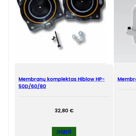
Membranų komplektas Hiblow HP-
Membra
50D/60/80
32,80
€
Įsigyti