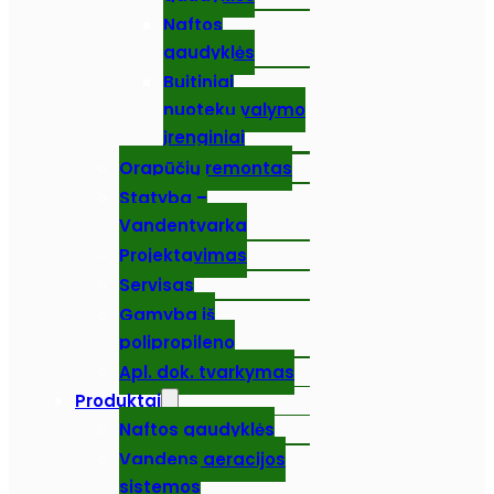
Naftos
gaudyklės
Buitiniai
nuotekų valymo
įrenginiai
Orapūčių remontas
Statyba –
Vandentvarka
Projektavimas
Servisas
Gamyba iš
polipropileno
Apl. dok. tvarkymas
Produktai
Naftos gaudyklės
Vandens aeracijos
sistemos