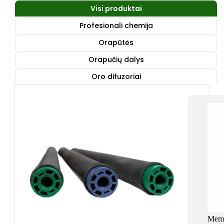
Visi produktai
Profesionali chemija
Orapūtės
Orapučių dalys
Oro difuzoriai
Memb