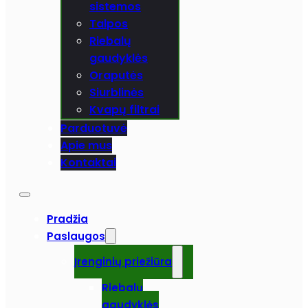
sistemos
Talpos
Riebalų
gaudyklės
Oraputės
Siurblinės
Kvapų filtrai
Parduotuvė
Apie mus
Kontaktai
Pradžia
Paslaugos
Įrenginių priežiūra
Riebalų
gaudyklės