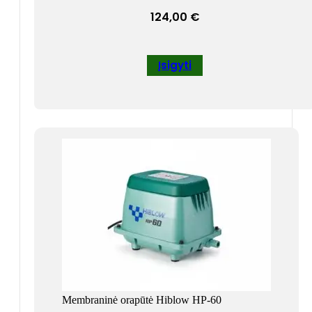
124,00
€
Įsigyti
Membraninė orapūtė Hiblow HP-60