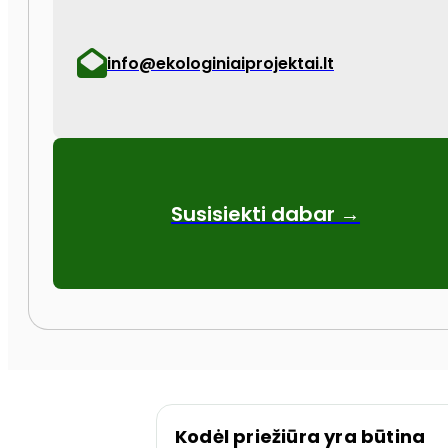
info@ekologiniaiprojektai.lt
Susisiekti dabar →
Kodėl priežiūra yra būtina