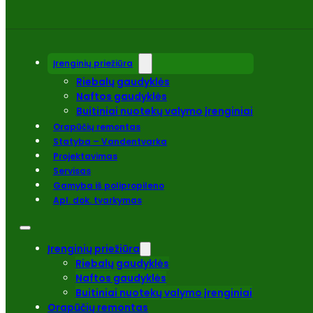
Įrenginių priežiūra
Riebalų gaudyklės
Naftos gaudyklės
Buitiniai nuotekų valymo įrenginiai
Orapūčių remontas
Statyba – Vandentvarka
Projektavimas
Servisas
Gamyba iš polipropileno
Apl. dok. tvarkymas
Įrenginių priežiūra
Riebalų gaudyklės
Naftos gaudyklės
Buitiniai nuotekų valymo įrenginiai
Orapūčių remontas