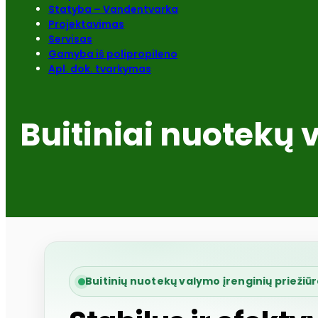
Statyba – Vandentvarka
Projektavimas
Servisas
Gamyba iš polipropileno
Apl. dok. tvarkymas
Buitiniai nuotekų 
Buitinių nuotekų valymo įrenginių priežiū