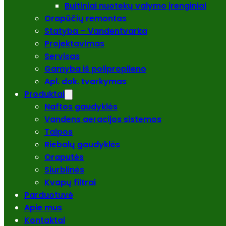
Buitiniai nuotekų valymo įrenginiai
Orapūčių remontas
Statyba – Vandentvarka
Projektavimas
Servisas
Gamyba iš polipropileno
Apl. dok. tvarkymas
Produktai
Naftos gaudyklės
Vandens aeracijos sistemos
Talpos
Riebalų gaudyklės
Oraputės
Siurblinės
Kvapų filtrai
Parduotuvė
Apie mus
Kontaktai