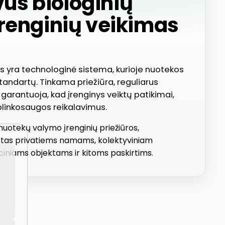
vus biologinių
renginių veikimas
ys yra technologinė sistema, kurioje nuotekos
standartų. Tinkama priežiūra, reguliarus
garantuoja, kad įrenginys veiktų patikimai,
aplinkosaugos reikalavimus.
ų nuotekų valymo įrenginių priežiūros,
irtas privatiems namams, kolektyviniam
niams objektams ir kitoms paskirtims.