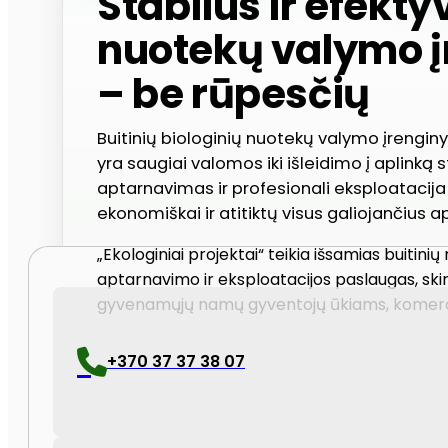
Stabilus ir efekty
nuotekų valymo į
– be rūpesčių
Buitinių biologinių nuotekų valymo įrengin
yra saugiai valomos iki išleidimo į aplinką 
aptarnavimas ir profesionali eksploatacija 
ekonomiškai ir atitiktų visus galiojančius 
„Ekologiniai projektai“ teikia išsamias buitini
aptarnavimo ir eksploatacijos paslaugas, sk
gyvenamųjų namų gyventojų ūkiams, komerci
+370 37 37 38 07