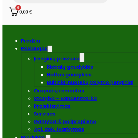
0
0,00
€
Pradžia
Paslaugos
Įrenginių priežiūra
Riebalų gaudyklės
Naftos gaudyklės
Buitiniai nuotekų valymo įrenginiai
Orapūčių remontas
Statyba – Vandentvarka
Projektavimas
Servisas
Gamyba iš polipropileno
Apl. dok. tvarkymas
Produktai