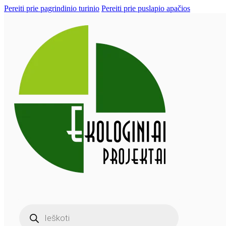
Pereiti prie pagrindinio turinio
Pereiti prie puslapio apačios
Products
search