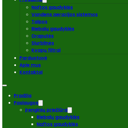
Naftos gaudyklės
Vandens aeracijos sistemos
Talpos
Riebalų gaudyklės
Oraputės
Siurblinės
Kvapų filtrai
Parduotuvė
Apie mus
Kontaktai
Pradžia
Paslaugos
Įrenginių priežiūra
Riebalų gaudyklės
Naftos gaudyklės