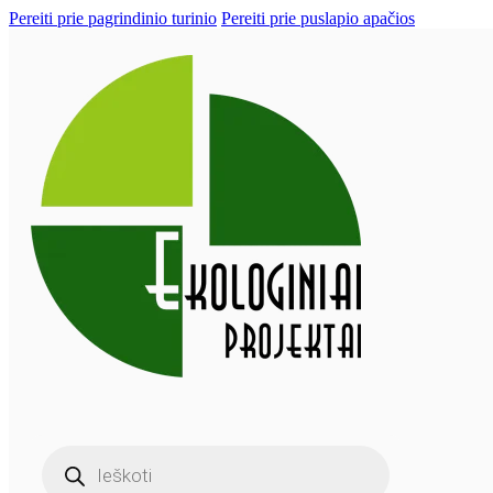
Pereiti prie pagrindinio turinio
Pereiti prie puslapio apačios
Products
search