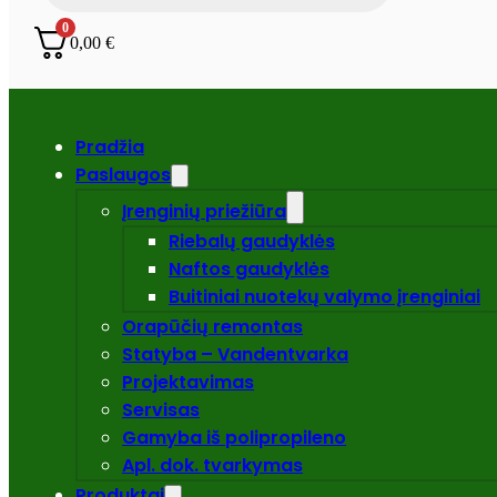
0
0,00
€
Pradžia
Paslaugos
Įrenginių priežiūra
Riebalų gaudyklės
Naftos gaudyklės
Buitiniai nuotekų valymo įrenginiai
Orapūčių remontas
Statyba – Vandentvarka
Projektavimas
Servisas
Gamyba iš polipropileno
Apl. dok. tvarkymas
Produktai