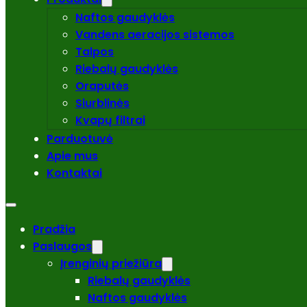
Naftos gaudyklės
Vandens aeracijos sistemos
Talpos
Riebalų gaudyklės
Oraputės
Siurblinės
Kvapų filtrai
Parduotuvė
Apie mus
Kontaktai
Pradžia
Paslaugos
Įrenginių priežiūra
Riebalų gaudyklės
Naftos gaudyklės