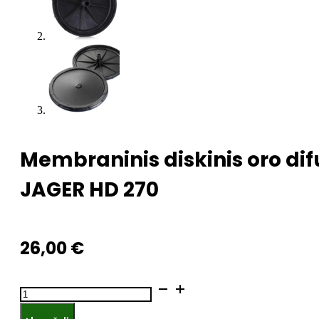
Membraninis diskinis oro dif
JAGER HD 270
26,00
€
produkto
kiekis: