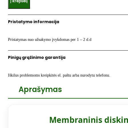
Į krepšelį
Membraninis
diskinis
oro
Pristatymo informacija
difuzorius
JAGER
HD
Pristatymas nuo užsakymo įvykdomas per 1 – 2 d.d
270
Pinigų grąžinimo garantija
Iškilus problemoms kreipkitės el. paštu arba nurodytu telefonu.
Aprašymas
Membraninis diskini