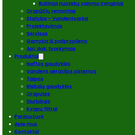
Buitiniai nuotekų valymo įrenginiai
Orapūčių remontas
Statyba – Vandentvarka
Projektavimas
Servisas
Gamyba iš polipropileno
Apl. dok. tvarkymas
Produktai
Naftos gaudyklės
Vandens aeracijos sistemos
Talpos
Riebalų gaudyklės
Oraputės
Siurblinės
Kvapų filtrai
Parduotuvė
Apie mus
Kontaktai