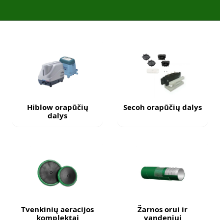
Hiblow orapūčių
Secoh orapūčių dalys
dalys
Tvenkinių aeracijos
Žarnos orui ir
komplektai
vandeniui