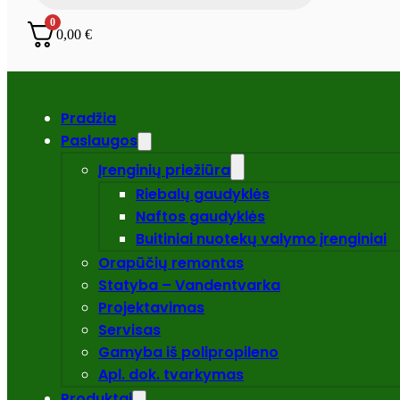
0
0,00
€
Pradžia
Paslaugos
Įrenginių priežiūra
Riebalų gaudyklės
Naftos gaudyklės
Buitiniai nuotekų valymo įrenginiai
Orapūčių remontas
Statyba – Vandentvarka
Projektavimas
Servisas
Gamyba iš polipropileno
Apl. dok. tvarkymas
Produktai