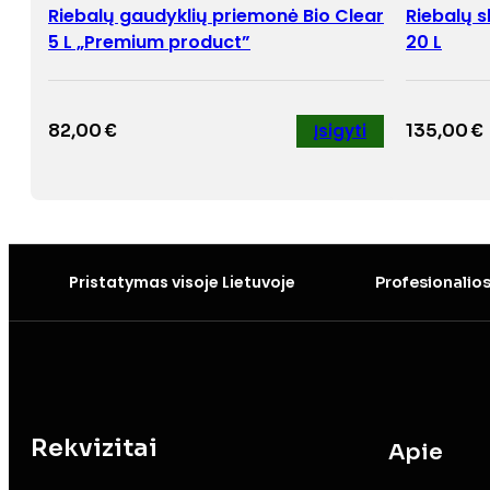
Riebalų gaudyklių priemonė Bio Clear
Riebalų 
5 L „Premium product”
20 L
82,00
€
Įsigyti
135,00
€
Pristatymas visoje Lietuvoje
Profesionalios
Rekvizitai
Apie