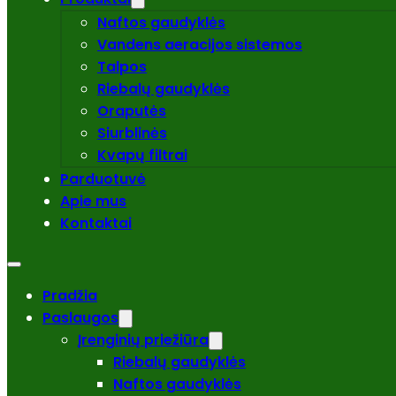
Naftos gaudyklės
Vandens aeracijos sistemos
Talpos
Riebalų gaudyklės
Oraputės
Siurblinės
Kvapų filtrai
Parduotuvė
Apie mus
Kontaktai
Pradžia
Paslaugos
Įrenginių priežiūra
Riebalų gaudyklės
Naftos gaudyklės