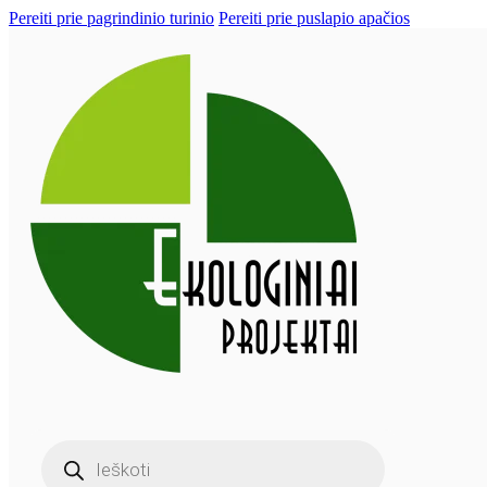
Pereiti prie pagrindinio turinio
Pereiti prie puslapio apačios
Products
search