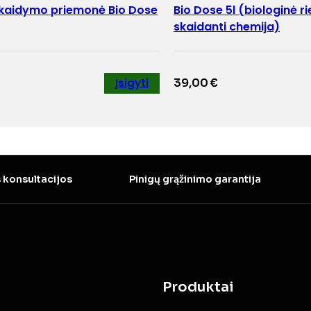
skaidymo priemonė Bio Dose
Bio Dose 5l (biologinė r
skaidanti chemija)
Įsigyti
39,00
€
 konsultacijos
Pinigų grąžinimo garantija
Produktai