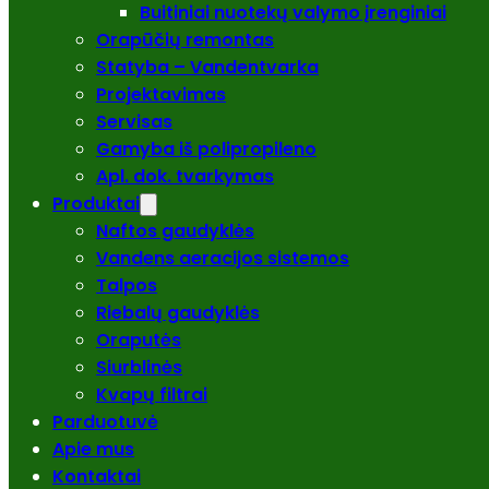
Buitiniai nuotekų valymo įrenginiai
Orapūčių remontas
Statyba – Vandentvarka
Projektavimas
Servisas
Gamyba iš polipropileno
Apl. dok. tvarkymas
Produktai
Naftos gaudyklės
Vandens aeracijos sistemos
Talpos
Riebalų gaudyklės
Oraputės
Siurblinės
Kvapų filtrai
Parduotuvė
Apie mus
Kontaktai