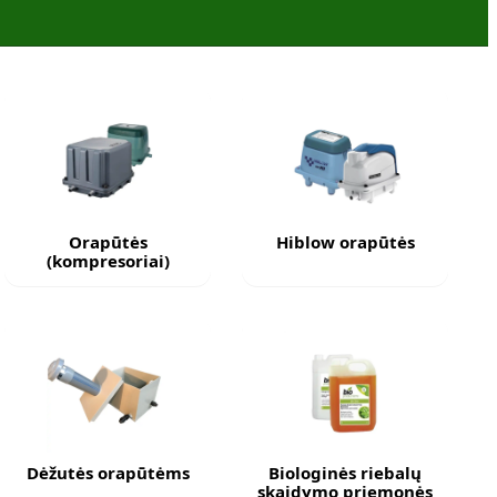
Orapūtės
Hiblow orapūtės
(kompresoriai)
Dėžutės orapūtėms
Biologinės riebalų
skaidymo priemonės