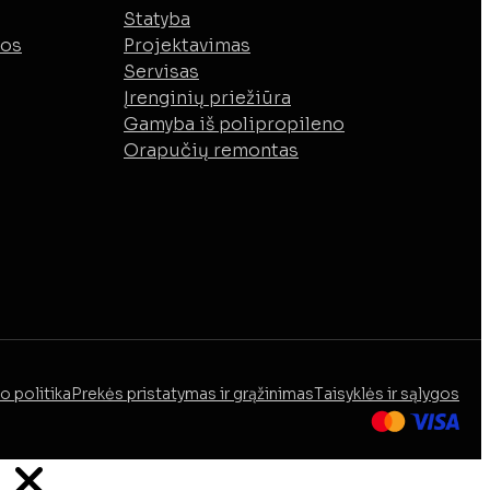
Statyba
mos
Projektavimas
Servisas
Įrenginių priežiūra
Gamyba iš polipropileno
Orapučių remontas
o politika
Prekės pristatymas ir grąžinimas
Taisyklės ir sąlygos