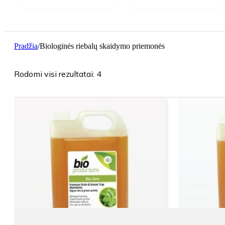
Pradžia
/
Biologinės riebalų skaidymo priemonės
Rūšiuojama
Rodomi visi rezultatai: 4
pagal
kainą:
nuo
mažos
iki
didelės