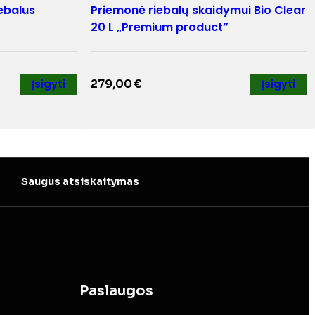
iebalus
Priemonė riebalų skaidymui Bio Clear
20 L „Premium product”
Įsigyti
279,00
€
Įsigyti
Saugus atsiskaitymas
Paslaugos