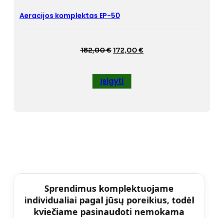
Aeracijos komplektas EP-50
Original
Current
182,00
€
172,00
€
price
price
was:
is:
182,00 €.
172,00 €.
Įsigyti
Sprendimus komplektuojame
individualiai pagal jūsų poreikius, todėl
kviečiame pasinaudoti nemokama