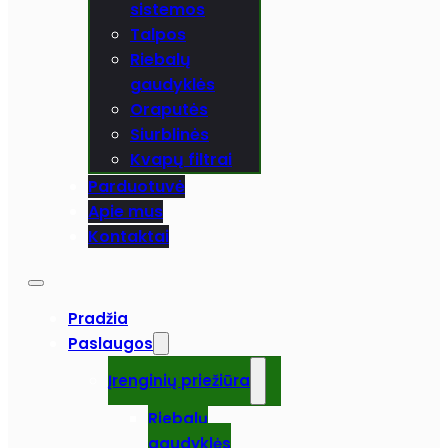
sistemos
Talpos
Riebalų
gaudyklės
Oraputės
Siurblinės
Kvapų filtrai
Parduotuvė
Apie mus
Kontaktai
Pradžia
Paslaugos
Įrenginių priežiūra
Riebalų
gaudyklės