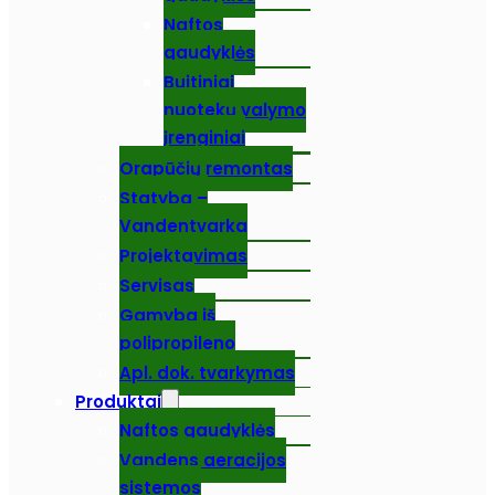
Naftos
gaudyklės
Buitiniai
nuotekų valymo
įrenginiai
Orapūčių remontas
Statyba –
Vandentvarka
Projektavimas
Servisas
Gamyba iš
polipropileno
Apl. dok. tvarkymas
Produktai
Naftos gaudyklės
Vandens aeracijos
sistemos