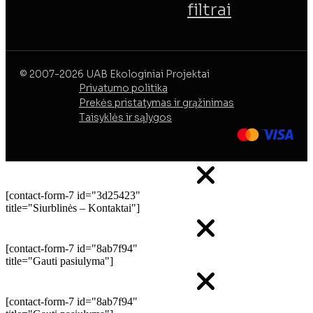
filtrai
© 2007-2026 UAB Ekologiniai Projektai
Privatumo politika
Prekės pristatymas ir grąžinimas
Taisyklės ir sąlygos
[contact-form-7 id="3d25423"
title="Siurblinės – Kontaktai"]
[contact-form-7 id="8ab7f94"
title="Gauti pasiulyma"]
[contact-form-7 id="8ab7f94"