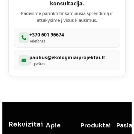
konsultacija.
Padėsime parinkti tinkamiausią sprendimą ir
atsakysime į visus klausimus.
+370 601 96674
Telefonas
paulius@ekologiniaiprojektai.lt
El. paštas
Rekvizitai
Apie
Produktai
Pasla