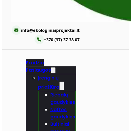
info@ekologiniaiprojektai.lt
+370 (37) 37 38 07
Pradžia
Paslaugos
Įrenginių
priežiūra
Riebalų
gaudyklės
Naftos
gaudyklės
Buitiniai