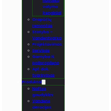
nuotekų
valymo
įrenginiai
Orapūčių
remontas
Statyba –
Vandentvarka
Projektavimas
Servisas
Gamyba iš
polipropileno
Apl. dok.
tvarkymas
Produktai
Naftos
gaudyklės
Vandens
aeracijos