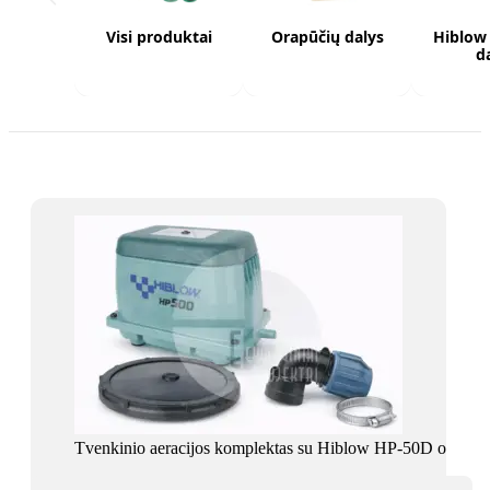
Visi produktai
Orapūčių dalys
Hiblow
d
Tvenkinio aeracijos komplektas su Hiblow HP-50D orapūte