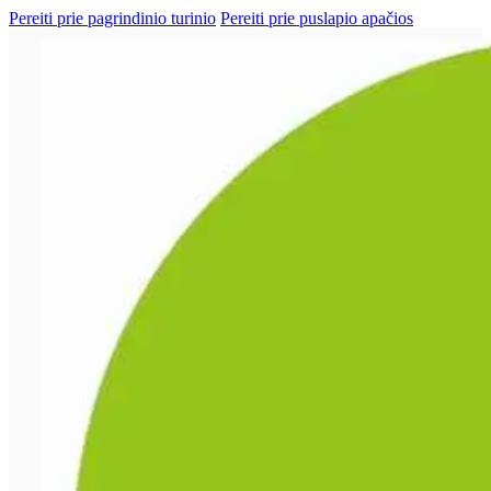
Pereiti prie pagrindinio turinio
Pereiti prie puslapio apačios