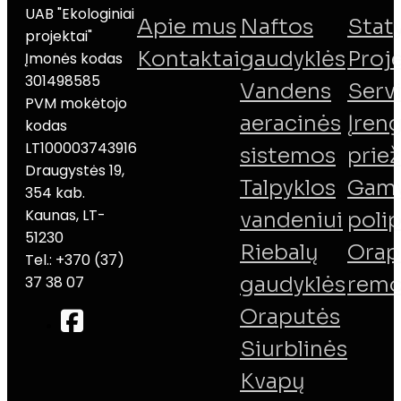
UAB "Ekologiniai
Apie mus
Naftos
Stat
projektai"
Kontaktai
gaudyklės
Proj
Įmonės kodas
301498585
Vandens
Serv
PVM mokėtojo
aeracinės
Įreng
kodas
LT100003743916
sistemos
priež
Draugystės 19,
Talpyklos
Gamy
354 kab.
Kaunas, LT-
vandeniui
poli
51230
Riebalų
Orap
Tel.: +370 (37)
gaudyklės
remo
37 38 07
Oraputės
Siurblinės
Kvapų