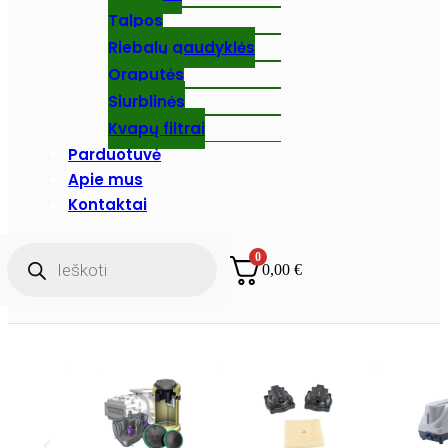
Talpos
Riebalų gaudyklės
Oraputės
Siurblinės
Kvapų filtrai
Parduotuvė
Apie mus
Kontaktai
Products
0
search
0,00
€