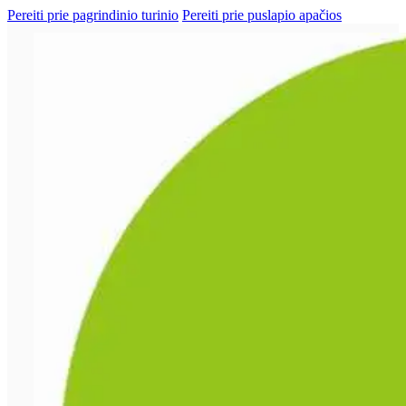
Pereiti prie pagrindinio turinio
Pereiti prie puslapio apačios