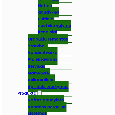
Naftos
gaudyklės
Buitiniai
nuotekų valymo
įrenginiai
Orapūčių remontas
Statyba –
Vandentvarka
Projektavimas
Servisas
Gamyba iš
polipropileno
Apl. dok. tvarkymas
Produktai
Naftos gaudyklės
Vandens aeracijos
sistemos