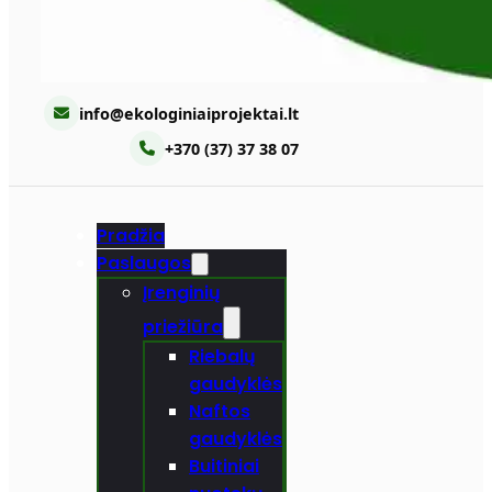
info@ekologiniaiprojektai.lt
+370 (37) 37 38 07
Pradžia
Paslaugos
Įrenginių
priežiūra
Riebalų
gaudyklės
Naftos
gaudyklės
Buitiniai