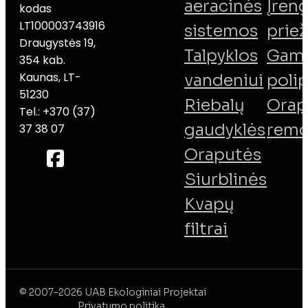
aeracinės
Įreng
kodas
LT100003743916
sistemos
priež
Draugystės 19,
Talpyklos
Gamy
354 kab.
Kaunas, LT-
vandeniui
poli
51230
Riebalų
Orap
Tel.: +370 (37)
gaudyklės
remo
37 38 07
Oraputės
Siurblinės
Kvapų
filtrai
© 2007-2026 UAB Ekologiniai Projektai
Privatumo politika