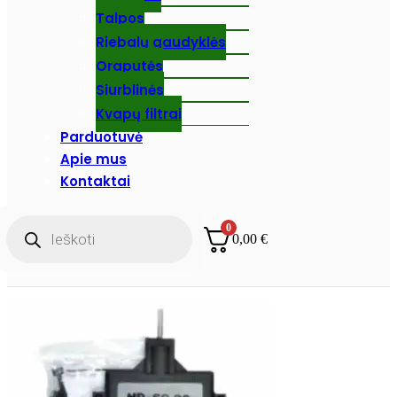
Talpos
Riebalų gaudyklės
Oraputės
Siurblinės
Kvapų filtrai
Parduotuvė
Apie mus
Kontaktai
Products
0
search
0,00
€