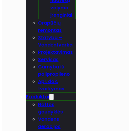
nuotekų
valymo
įrenginiai
Orapūčių
remontas
Statyba –
Vandentvarka
Projektavimas
Servisas
Gamyba iš
polipropileno
Apl. dok.
tvarkymas
Produktai
Naftos
gaudyklės
Vandens
aeracijos