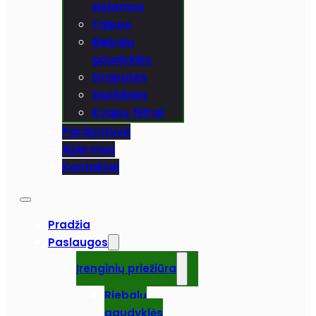
sistemos
Talpos
Riebalų
gaudyklės
Oraputės
Siurblinės
Kvapų filtrai
Parduotuvė
Apie mus
Kontaktai
Pradžia
Paslaugos
Įrenginių priežiūra
Riebalų
gaudyklės