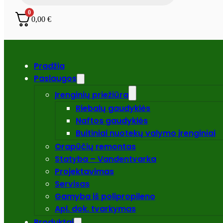
0
0,00
€
Pradžia
Paslaugos
Įrenginių priežiūra
Riebalų gaudyklės
Naftos gaudyklės
Buitiniai nuotekų valymo įrenginiai
Orapūčių remontas
Statyba – Vandentvarka
Projektavimas
Servisas
Gamyba iš polipropileno
Apl. dok. tvarkymas
Produktai