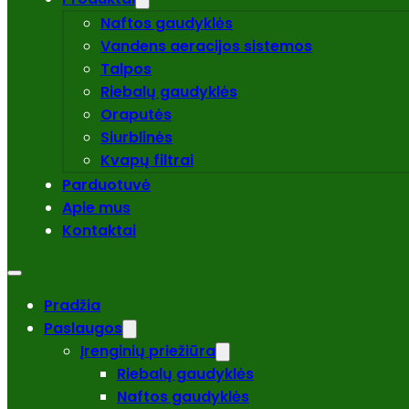
Naftos gaudyklės
Vandens aeracijos sistemos
Talpos
Riebalų gaudyklės
Oraputės
Siurblinės
Kvapų filtrai
Parduotuvė
Apie mus
Kontaktai
Pradžia
Paslaugos
Įrenginių priežiūra
Riebalų gaudyklės
Naftos gaudyklės