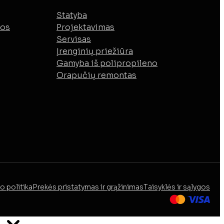
Statyba
mos
Projektavimas
Servisas
Įrenginių priežiūra
Gamyba iš polipropileno
Orapučių remontas
o politika
Prekės pristatymas ir grąžinimas
Taisyklės ir sąlygos