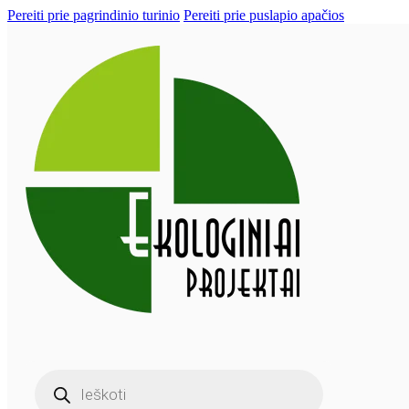
Pereiti prie pagrindinio turinio
Pereiti prie puslapio apačios
Products
search