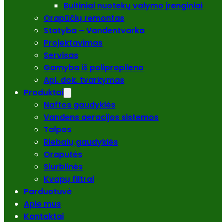
Buitiniai nuotekų valymo įrenginiai
Orapūčių remontas
Statyba – Vandentvarka
Projektavimas
Servisas
Gamyba iš polipropileno
Apl. dok. tvarkymas
Produktai
Naftos gaudyklės
Vandens aeracijos sistemos
Talpos
Riebalų gaudyklės
Oraputės
Siurblinės
Kvapų filtrai
Parduotuvė
Apie mus
Kontaktai