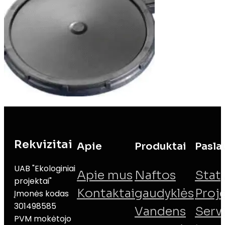
Rekvizitai
Apie
Produktai
Pasla
UAB "Ekologiniai
Apie mus
Naftos
Stat
projektai"
Kontaktai
gaudyklės
Proj
Įmonės kodas
301498585
Vandens
Serv
PVM mokėtojo