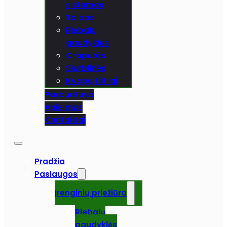
sistemos
Talpos
Riebalų
gaudyklės
Oraputės
Siurblinės
Kvapų filtrai
Parduotuvė
Apie mus
Kontaktai
Pradžia
Paslaugos
Įrenginių priežiūra
Riebalų
gaudyklės