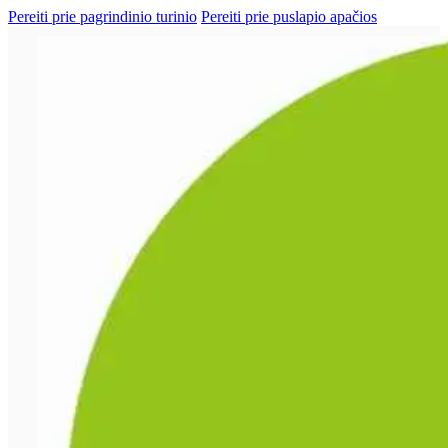
Pereiti prie pagrindinio turinio
Pereiti prie puslapio apačios