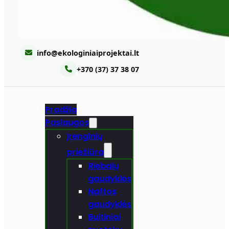
info@ekologiniaiprojektai.lt
+370 (37) 37 38 07
Pradžia
Paslaugos
Įrenginių
priežiūra
Riebalų
gaudyklės
Naftos
gaudyklės
Buitiniai