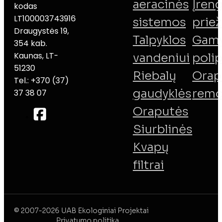
aeracinės
Įreng
kodas
LT100003743916
sistemos
priež
Draugystės 19,
Talpyklos
Gamy
354 kab.
Kaunas, LT-
vandeniui
poli
51230
Riebalų
Orap
Tel.: +370 (37)
gaudyklės
remo
37 38 07
Oraputės
Siurblinės
Kvapų
filtrai
© 2007-2026 UAB Ekologiniai Projektai
Privatumo politika