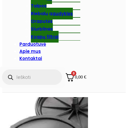
Talpos
Riebalų gaudyklės
Oraputės
Siurblinės
Kvapų filtrai
Parduotuvė
Apie mus
Kontaktai
Products
0
search
0,00
€