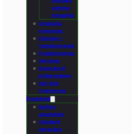
nuotekų
valymo
įrenginiai
Orapūčių
remontas
Statyba –
Vandentvarka
Projektavimas
Servisas
Gamyba iš
polipropileno
Apl. dok.
tvarkymas
Produktai
Naftos
gaudyklės
Vandens
aeracijos