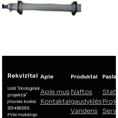
Rekvizitai
Apie
Produktai
Pasla
UAB "Ekologiniai
Apie mus
Naftos
Stat
projektai"
Kontaktai
gaudyklės
Proj
Įmonės kodas
301498585
Vandens
Serv
PVM mokėtojo