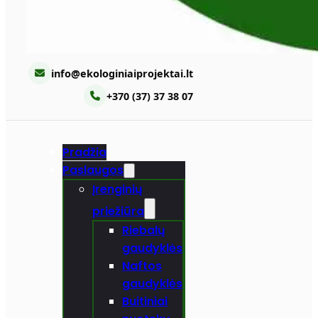
info@ekologiniaiprojektai.lt
+370 (37) 37 38 07
Pradžia
Paslaugos
Įrenginių
priežiūra
Riebalų
gaudyklės
Naftos
gaudyklės
Buitiniai