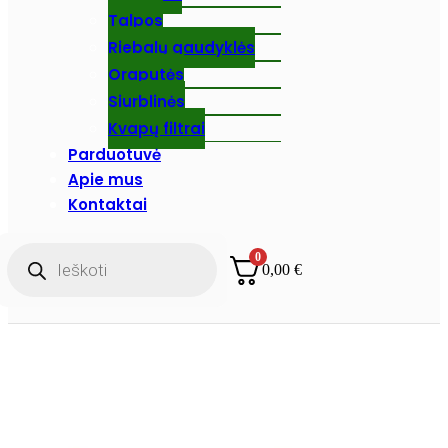
Talpos
Riebalų gaudyklės
Oraputės
Siurblinės
Kvapų filtrai
Parduotuvė
Apie mus
Kontaktai
Products
0
search
0,00
€