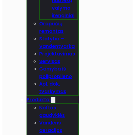
nuotekų
valymo
įrenginiai
Orapūčių
remontas
Statyba –
Vandentvarka
Projektavimas
Servisas
Gamyba iš
polipropileno
Apl. dok.
tvarkymas
Produktai
Naftos
gaudyklės
Vandens
aeracijos