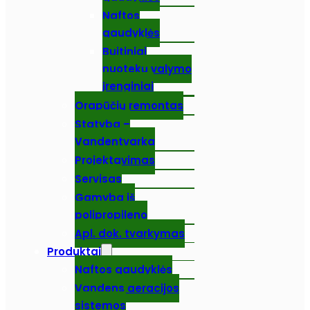
Naftos
gaudyklės
Buitiniai
nuotekų valymo
įrenginiai
Orapūčių remontas
Statyba –
Vandentvarka
Projektavimas
Servisas
Gamyba iš
polipropileno
Apl. dok. tvarkymas
Produktai
Naftos gaudyklės
Vandens aeracijos
sistemos