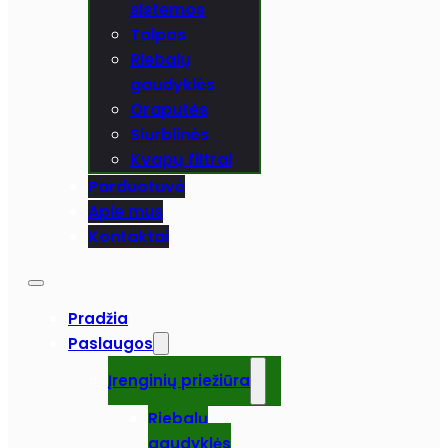
sistemos
Talpos
Riebalų
gaudyklės
Oraputės
Siurblinės
Kvapų filtrai
Parduotuvė
Apie mus
Kontaktai
Pradžia
Paslaugos
Įrenginių priežiūra
Riebalų
gaudyklės