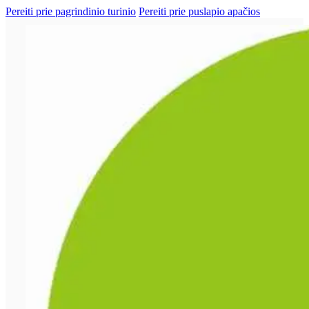
Pereiti prie pagrindinio turinio
Pereiti prie puslapio apačios