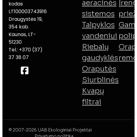
aeracinės
Įreng
kodas
LT100003743916
sistemos
priež
Draugystės 19,
Talpyklos
Gamy
354 kab.
Kaunas, LT-
vandeniui
poli
51230
Riebalų
Orap
Tel.: +370 (37)
gaudyklės
remo
37 38 07
Oraputės
Siurblinės
Kvapų
filtrai
© 2007-2026 UAB Ekologiniai Projektai
Privatumo politika