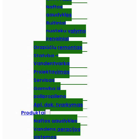
Naftos
gaudyklės
Buitiniai
nuotekų valymo
įrenginiai
Orapūčių remontas
Statyba –
Vandentvarka
Projektavimas
Servisas
Gamyba iš
polipropileno
Apl. dok. tvarkymas
Produktai
Naftos gaudyklės
Vandens aeracijos
sistemos