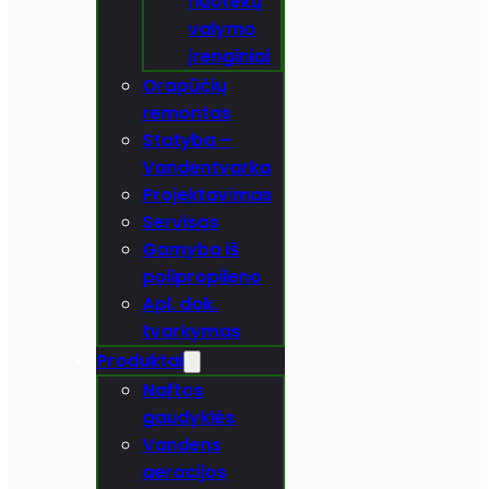
nuotekų
valymo
įrenginiai
Orapūčių
remontas
Statyba –
Vandentvarka
Projektavimas
Servisas
Gamyba iš
polipropileno
Apl. dok.
tvarkymas
Produktai
Naftos
gaudyklės
Vandens
aeracijos