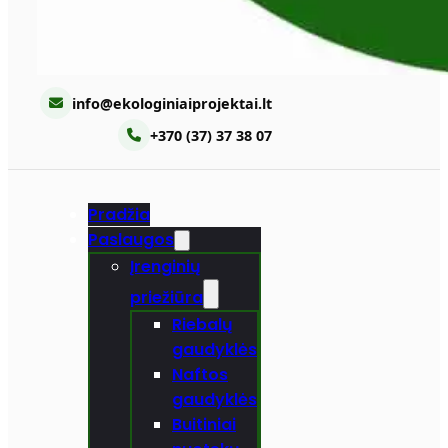
info@ekologiniaiprojektai.lt
+370 (37) 37 38 07
Pradžia
Paslaugos
Įrenginių
priežiūra
Riebalų
gaudyklės
Naftos
gaudyklės
Buitiniai