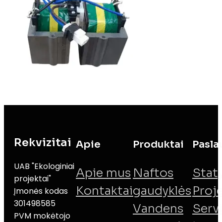
Rekvizitai
Apie
Produktai
Pasla
UAB "Ekologiniai
Apie mus
Naftos
Stat
projektai"
Kontaktai
gaudyklės
Proj
Įmonės kodas
301498585
Vandens
Serv
PVM mokėtojo