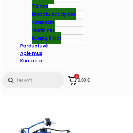
Talpos
Riebalų gaudyklės
Oraputės
Siurblinės
Kvapų filtrai
Parduotuvė
Apie mus
Kontaktai
Products
0
search
0,00
€