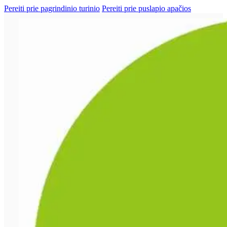
Pereiti prie pagrindinio turinio
Pereiti prie puslapio apačios