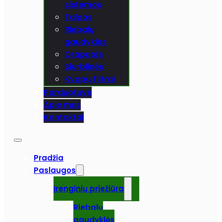
sistemos
Talpos
Riebalų
gaudyklės
Oraputės
Siurblinės
Kvapų filtrai
Parduotuvė
Apie mus
Kontaktai
Pradžia
Paslaugos
Įrenginių priežiūra
Riebalų
gaudyklės