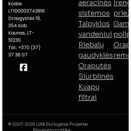
aeracinės
Įreng
kodas
LT100003743916
sistemos
priež
Draugystės 19,
Talpyklos
Gamy
354 kab.
Kaunas, LT-
vandeniui
poli
51230
Riebalų
Orap
Tel.: +370 (37)
gaudyklės
remo
37 38 07
Oraputės
Siurblinės
Kvapų
filtrai
© 2007-2026 UAB Ekologiniai Projektai
Privatumo politika