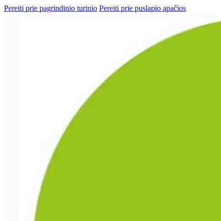
Pereiti prie pagrindinio turinio
Pereiti prie puslapio apačios