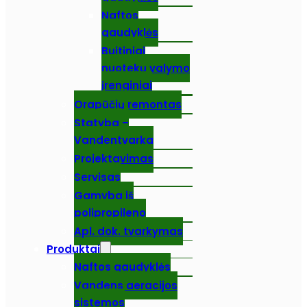
Naftos
gaudyklės
Buitiniai
nuotekų valymo
įrenginiai
Orapūčių remontas
Statyba –
Vandentvarka
Projektavimas
Servisas
Gamyba iš
polipropileno
Apl. dok. tvarkymas
Produktai
Naftos gaudyklės
Vandens aeracijos
sistemos