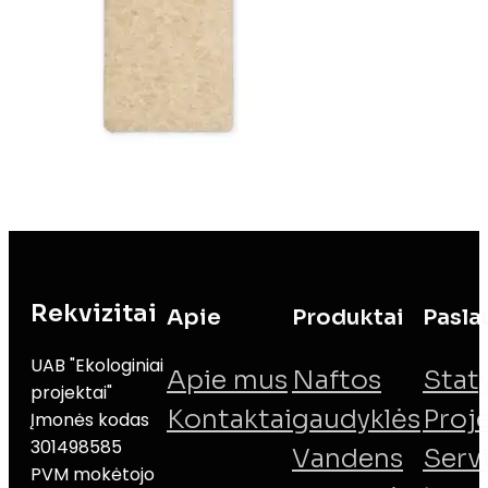
Rekvizitai
Apie
Produktai
Pasla
UAB "Ekologiniai
Apie mus
Naftos
Stat
projektai"
Kontaktai
gaudyklės
Proj
Įmonės kodas
301498585
Vandens
Serv
PVM mokėtojo