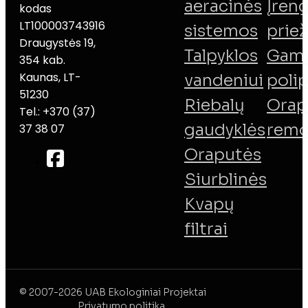
aeracinės
Įreng
kodas
LT100003743916
sistemos
priež
Draugystės 19,
Talpyklos
Gamy
354 kab.
Kaunas, LT-
vandeniui
poli
51230
Riebalų
Orap
Tel.: +370 (37)
gaudyklės
remo
37 38 07
Oraputės
Siurblinės
Kvapų
filtrai
© 2007-2026 UAB Ekologiniai Projektai
Privatumo politika