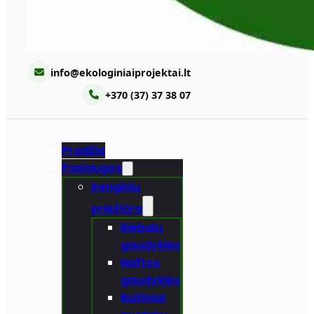
info@ekologiniaiprojektai.lt
+370 (37) 37 38 07
Pradžia
Paslaugos
Įrenginių
priežiūra
Riebalų
gaudyklės
Naftos
gaudyklės
Buitiniai