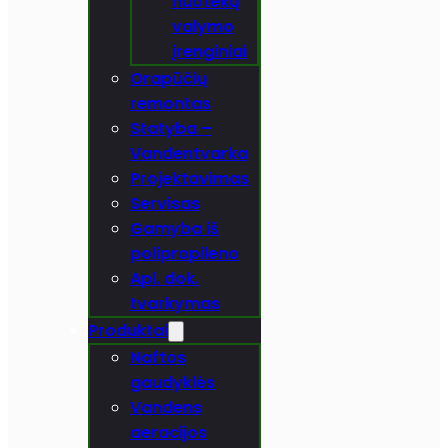
nuotekų
valymo
įrenginiai
Orapūčių
remontas
Statyba –
Vandentvarka
Projektavimas
Servisas
Gamyba iš
polipropileno
Apl. dok.
tvarkymas
Produktai
Naftos
gaudyklės
Vandens
aeracijos