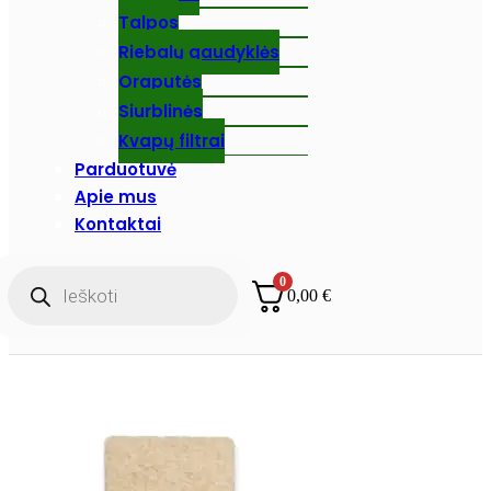
Talpos
Riebalų gaudyklės
Oraputės
Siurblinės
Kvapų filtrai
Parduotuvė
Apie mus
Kontaktai
Products
0
search
0,00
€