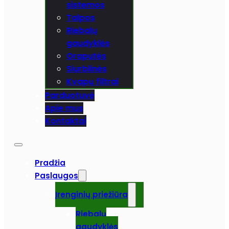
sistemos
Talpos
Riebalų
gaudyklės
Oraputės
Siurblinės
Kvapų filtrai
Parduotuvė
Apie mus
Kontaktai
Pradžia
Paslaugos
Įrenginių priežiūra
Riebalų
gaudyklės