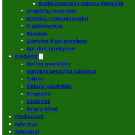
Buitiniai nuotekų valymo įrenginiai
Orapūčių remontas
Statyba – Vandentvarka
Projektavimas
Servisas
Gamyba iš polipropileno
Apl. dok. tvarkymas
Produktai
Naftos gaudyklės
Vandens aeracijos sistemos
Talpos
Riebalų gaudyklės
Oraputės
Siurblinės
Kvapų filtrai
Parduotuvė
Apie mus
Kontaktai