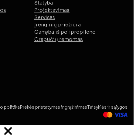
Statyba
mos
Projektavimas
Servisas
Įrenginių priežiūra
Gamyba iš polipropileno
Orapučių remontas
o politika
Prekės pristatymas ir grąžinimas
Taisyklės ir sąlygos