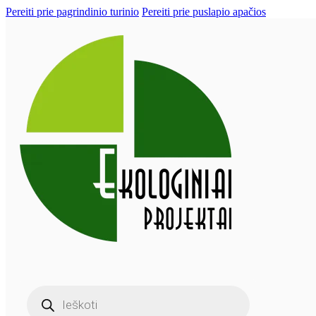
Pereiti prie pagrindinio turinio
Pereiti prie puslapio apačios
Products
search