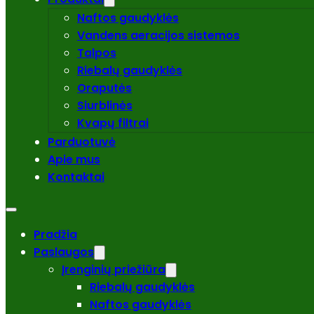
Naftos gaudyklės
Vandens aeracijos sistemos
Talpos
Riebalų gaudyklės
Oraputės
Siurblinės
Kvapų filtrai
Parduotuvė
Apie mus
Kontaktai
Pradžia
Paslaugos
Įrenginių priežiūra
Riebalų gaudyklės
Naftos gaudyklės