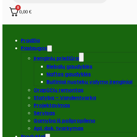
0
0,00
€
Pradžia
Paslaugos
Įrenginių priežiūra
Riebalų gaudyklės
Naftos gaudyklės
Buitiniai nuotekų valymo įrenginiai
Orapūčių remontas
Statyba – Vandentvarka
Projektavimas
Servisas
Gamyba iš polipropileno
Apl. dok. tvarkymas
Produktai