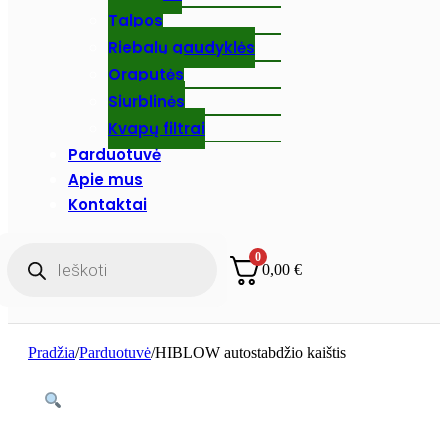
Talpos
Riebalų gaudyklės
Oraputės
Siurblinės
Kvapų filtrai
Parduotuvė
Apie mus
Kontaktai
Products
0
search
0,00
€
Pradžia
/
Parduotuvė
/
HIBLOW autostabdžio kaištis