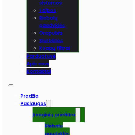
sistemos
Talpos
Riebalų
gaudyklės
Oraputės
Siurblinės
Kvapų filtrai
Parduotuvė
Apie mus
Kontaktai
Pradžia
Paslaugos
Įrenginių priežiūra
Riebalų
gaudyklės