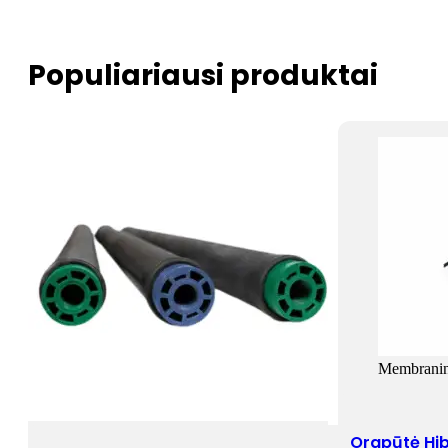
Populiariausi produktai
Membranin
Orapūtė Hi