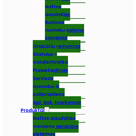
Naftos
gaudyklės
Buitiniai
nuotekų valymo
įrenginiai
Orapūčių remontas
Statyba –
Vandentvarka
Projektavimas
Servisas
Gamyba iš
polipropileno
Apl. dok. tvarkymas
Produktai
Naftos gaudyklės
Vandens aeracijos
sistemos