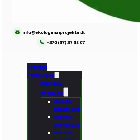
info@ekologiniaiprojektai.lt
+370 (37) 37 38 07
Pradžia
Paslaugos
Įrenginių
priežiūra
Riebalų
gaudyklės
Naftos
gaudyklės
Buitiniai