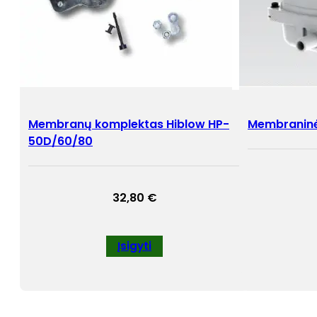
Membranų komplektas Hiblow HP-
Membraninė
50D/60/80
32,80
€
Įsigyti