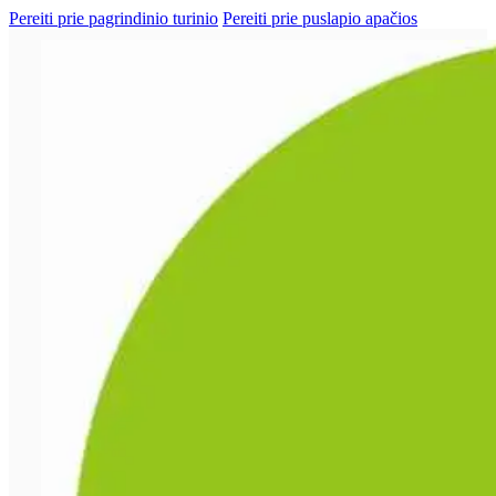
Pereiti prie pagrindinio turinio
Pereiti prie puslapio apačios