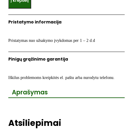
Į krepšelį
HIBLOW
autostabdžio
kaištis
Pristatymo informacija
Pristatymas nuo užsakymo įvykdomas per 1 – 2 d.d
Pinigų grąžinimo garantija
Iškilus problemoms kreipkitės el. paštu arba nurodytu telefonu.
Aprašymas
Atsiliepimai