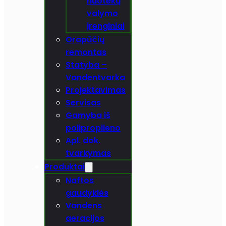
nuotekų
valymo
įrenginiai
Orapūčių
remontas
Statyba –
Vandentvarka
Projektavimas
Servisas
Gamyba iš
polipropileno
Apl. dok.
tvarkymas
Produktai
Naftos
gaudyklės
Vandens
aeracijos