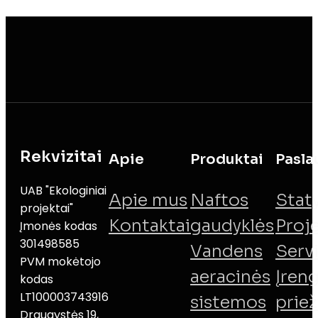
Rekvizitai
Apie
Produktai
Pasla
UAB "Ekologiniai
Apie mus
Naftos
Stat
projektai"
Kontaktai
gaudyklės
Proj
Įmonės kodas
301498585
Vandens
Serv
PVM mokėtojo
aeracinės
Įreng
kodas
LT100003743916
sistemos
priež
Draugystės 19,