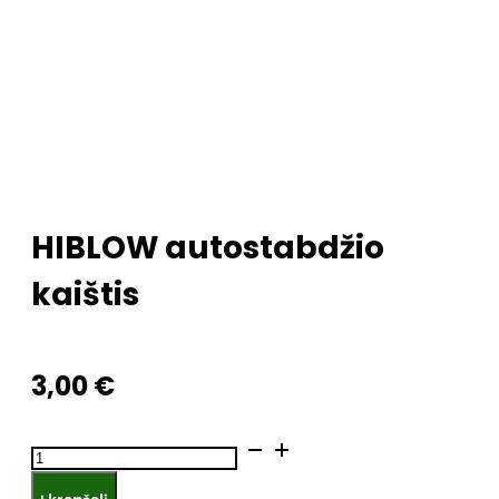
HIBLOW autostabdžio
kaištis
3,00
€
produkto
kiekis: