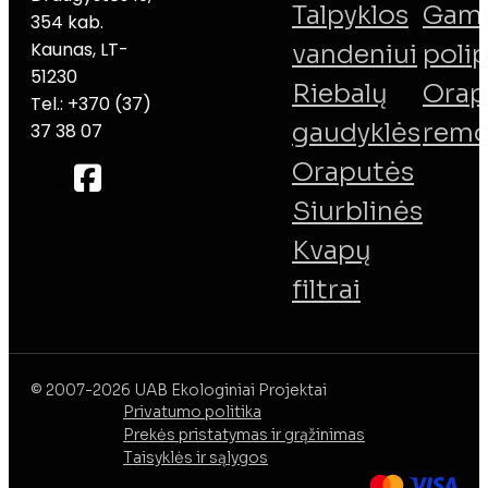
Talpyklos
Gamy
354 kab.
Kaunas, LT-
vandeniui
poli
51230
Riebalų
Orap
Tel.: +370 (37)
gaudyklės
remo
37 38 07
Oraputės
Siurblinės
Kvapų
filtrai
© 2007-2026 UAB Ekologiniai Projektai
Privatumo politika
Prekės pristatymas ir grąžinimas
Taisyklės ir sąlygos