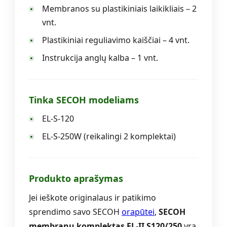
Membranos su plastikiniais laikikliais – 2
vnt.
Plastikiniai reguliavimo kaiščiai – 4 vnt.
Instrukcija anglų kalba – 1 vnt.
Tinka SECOH modeliams
EL-S-120
EL-S-250W (reikalingi 2 komplektai)
Produkto aprašymas
Jei ieškote originalaus ir patikimo
sprendimo savo SECOH
orapūtei
,
SECOH
membranų komplektas EL-II S120/250
yra