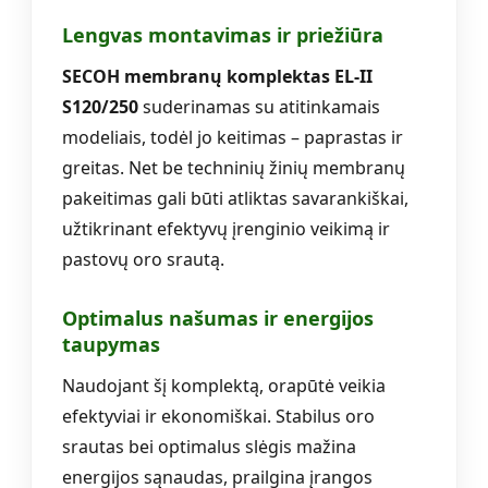
Lengvas montavimas ir priežiūra
SECOH membranų komplektas EL-II
S120/250
suderinamas su atitinkamais
modeliais, todėl jo keitimas – paprastas ir
greitas. Net be techninių žinių membranų
pakeitimas gali būti atliktas savarankiškai,
užtikrinant efektyvų įrenginio veikimą ir
pastovų oro srautą.
Optimalus našumas ir energijos
taupymas
Naudojant šį komplektą, orapūtė veikia
efektyviai ir ekonomiškai. Stabilus oro
srautas bei optimalus slėgis mažina
energijos sąnaudas, prailgina įrangos