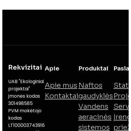
Rekvizitai
Apie
Produktai
Pasla
UAB "Ekologiniai
Apie mus
Naftos
Stat
projektai"
Kontaktai
gaudyklės
Proj
Įmonės kodas
301498585
Vandens
Serv
PVM mokėtojo
aeracinės
Įreng
kodas
LT100003743916
sistemos
priež