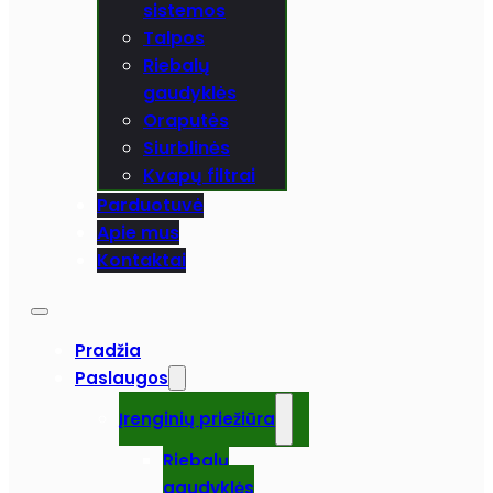
sistemos
Talpos
Riebalų
gaudyklės
Oraputės
Siurblinės
Kvapų filtrai
Parduotuvė
Apie mus
Kontaktai
Pradžia
Paslaugos
Įrenginių priežiūra
Riebalų
gaudyklės