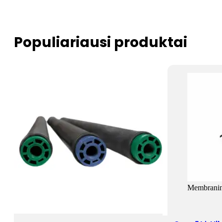
Populiariausi produktai
Membranin