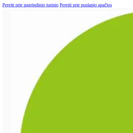
Pereiti prie pagrindinio turinio
Pereiti prie puslapio apačios