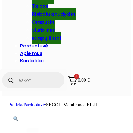
Talpos
Riebalų gaudyklės
Oraputės
Siurblinės
Kvapų filtrai
Parduotuvė
Apie mus
Kontaktai
Products
0
search
0,00
€
Pradžia
/
Parduotuvė
/
SECOH Membranos EL-II