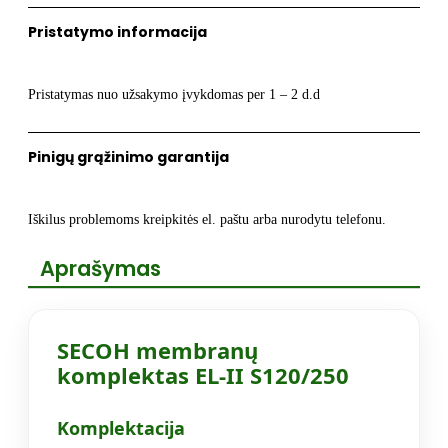
EL-
Pristatymo informacija
II
Pristatymas nuo užsakymo įvykdomas per 1 – 2 d.d
Pinigų grąžinimo garantija
Iškilus problemoms kreipkitės el. paštu arba nurodytu telefonu.
Aprašymas
SECOH membranų
komplektas EL-II S120/250
Komplektacija