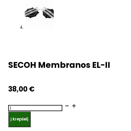
SECOH Membranos EL-II
38,00
€
produkto
kiekis:
Į krepšelį
SECOH
Membranos