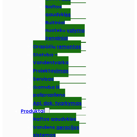
Naftos
gaudyklės
Buitiniai
nuotekų valymo
įrenginiai
Orapūčių remontas
Statyba –
Vandentvarka
Projektavimas
Servisas
Gamyba iš
polipropileno
Apl. dok. tvarkymas
Produktai
Naftos gaudyklės
Vandens aeracijos
sistemos