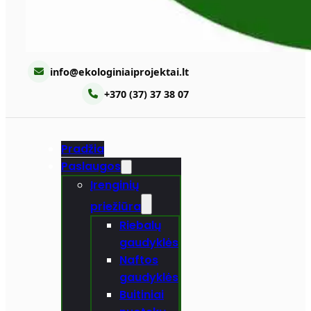
info@ekologiniaiprojektai.lt
+370 (37) 37 38 07
Pradžia
Paslaugos
Įrenginių
priežiūra
Riebalų
gaudyklės
Naftos
gaudyklės
Buitiniai