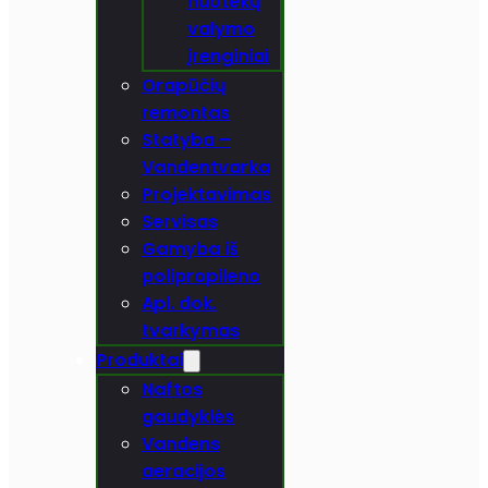
nuotekų
valymo
įrenginiai
Orapūčių
remontas
Statyba –
Vandentvarka
Projektavimas
Servisas
Gamyba iš
polipropileno
Apl. dok.
tvarkymas
Produktai
Naftos
gaudyklės
Vandens
aeracijos