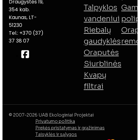
Draugystės 19,
Talpyklos
Gamy
354 kab.
Kaunas, LT-
vandeniui
poli
51230
Riebalų
Orap
Tel.: +370 (37)
gaudyklės
remo
37 38 07
Oraputės
Siurblinės
Kvapų
filtrai
© 2007-2026 UAB Ekologiniai Projektai
Privatumo politika
Prekės pristatymas ir grąžinimas
Taisyklės ir sąlygos