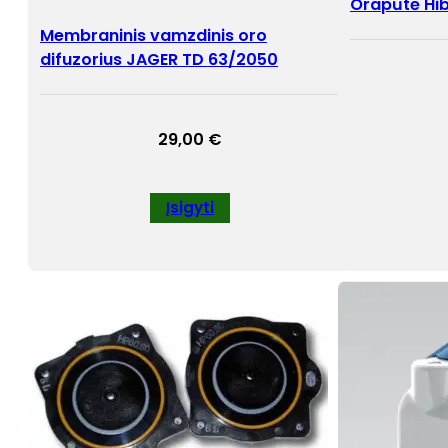
Orapūtė Hi
Membraninis vamzdinis oro
difuzorius JAGER TD 63/2050
29,00
€
Įsigyti