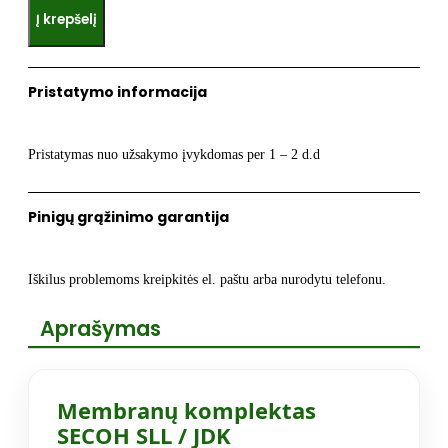
Į krepšelį
SECOH
Membranos
SLL/JDK
Pristatymo informacija
20/30/40/50
Pristatymas nuo užsakymo įvykdomas per 1 – 2 d.d
Pinigų grąžinimo garantija
Iškilus problemoms kreipkitės el. paštu arba nurodytu telefonu.
Aprašymas
Membranų komplektas
SECOH SLL / JDK