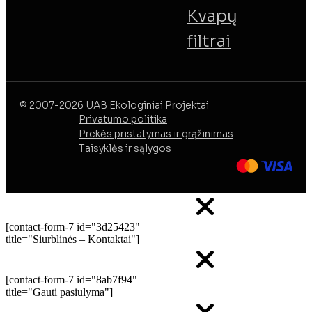
Kvapų
filtrai
© 2007-2026 UAB Ekologiniai Projektai
Privatumo politika
Prekės pristatymas ir grąžinimas
Taisyklės ir sąlygos
[contact-form-7 id="3d25423"
title="Siurblinės – Kontaktai"]
[contact-form-7 id="8ab7f94"
title="Gauti pasiulyma"]