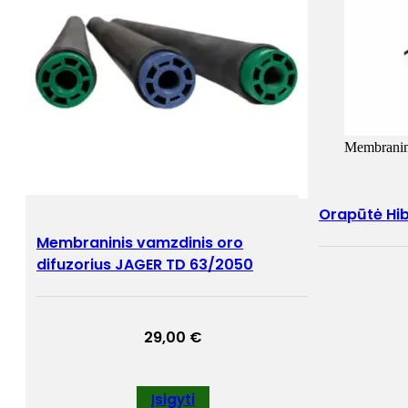
Membranin
Orapūtė Hi
Membraninis vamzdinis oro
difuzorius JAGER TD 63/2050
29,00
€
Įsigyti