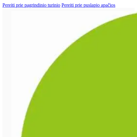
Pereiti prie pagrindinio turinio
Pereiti prie puslapio apačios