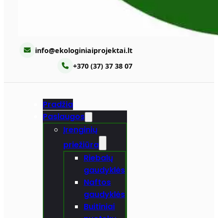
info@ekologiniaiprojektai.lt
+370 (37) 37 38 07
Pradžia
Paslaugos
Įrenginių
priežiūra
Riebalų
gaudyklės
Naftos
gaudyklės
Buitiniai