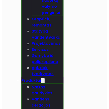
nuotekų
valymo
įrenginiai
Orapūčių
remontas
Statyba –
Vandentvarka
Projektavimas
Servisas
Gamyba iš
polipropileno
Apl. dok.
tvarkymas
Produktai
Naftos
gaudyklės
Vandens
aeracijos