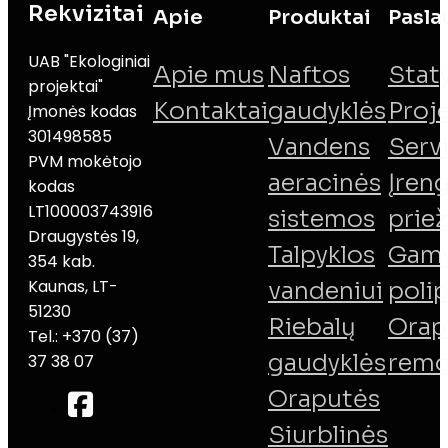
Rekvizitai
Apie
Produktai
Pasla
UAB "Ekologiniai
Apie mus
Naftos
Stat
projektai"
Kontaktai
gaudyklės
Proj
Įmonės kodas
301498585
Vandens
Serv
PVM mokėtojo
aeracinės
Įreng
kodas
LT100003743916
sistemos
priež
Draugystės 19,
Talpyklos
Gamy
354 kab.
Kaunas, LT-
vandeniui
poli
51230
Riebalų
Orap
Tel.: +370 (37)
gaudyklės
remo
37 38 07
Oraputės
Siurblinės