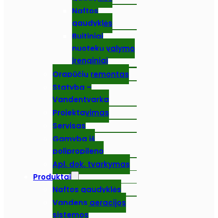
Naftos
gaudyklės
Buitiniai
nuotekų valymo
įrenginiai
Orapūčių remontas
Statyba –
Vandentvarka
Projektavimas
Servisas
Gamyba iš
polipropileno
Apl. dok. tvarkymas
Produktai
Naftos gaudyklės
Vandens aeracijos
sistemos