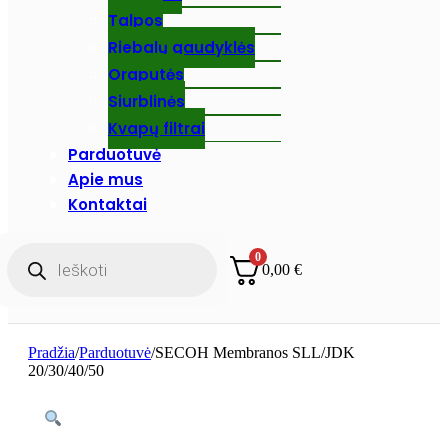
Talpos
Riebalų gaudyklės
Oraputės
Siurblinės
Kvapų filtrai
Parduotuvė
Apie mus
Kontaktai
Products
0
search
0,00
€
Pradžia
/
Parduotuvė
/
SECOH Membranos SLL/JDK
20/30/40/50