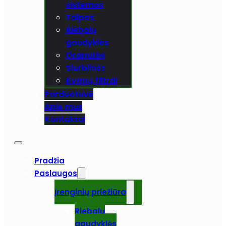
sistemos
Talpos
Riebalų
gaudyklės
Oraputės
Siurblinės
Kvapų filtrai
Parduotuvė
Apie mus
Kontaktai
Pradžia
Paslaugos
Įrenginių priežiūra
Riebalų
gaudyklės