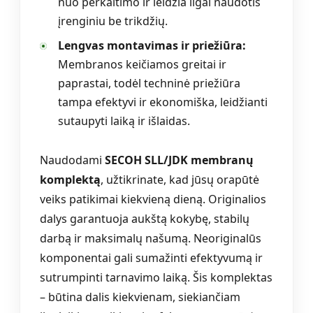
nuo perkaitimo ir leidžia ilgai naudotis
įrenginiu be trikdžių.
Lengvas montavimas ir priežiūra:
Membranos keičiamos greitai ir
paprastai, todėl techninė priežiūra
tampa efektyvi ir ekonomiška, leidžianti
sutaupyti laiką ir išlaidas.
Naudodami
SECOH SLL/JDK membranų
komplektą
, užtikrinate, kad jūsų orapūtė
veiks patikimai kiekvieną dieną. Originalios
dalys garantuoja aukštą kokybę, stabilų
darbą ir maksimalų našumą. Neoriginalūs
komponentai gali sumažinti efektyvumą ir
sutrumpinti tarnavimo laiką. Šis komplektas
– būtina dalis kiekvienam, siekiančiam