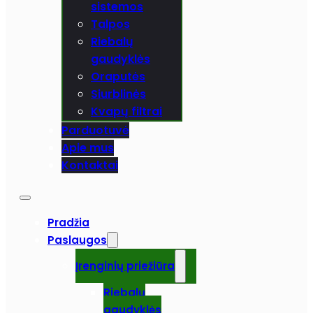
sistemos
Talpos
Riebalų
gaudyklės
Oraputės
Siurblinės
Kvapų filtrai
Parduotuvė
Apie mus
Kontaktai
Pradžia
Paslaugos
Įrenginių priežiūra
Riebalų
gaudyklės