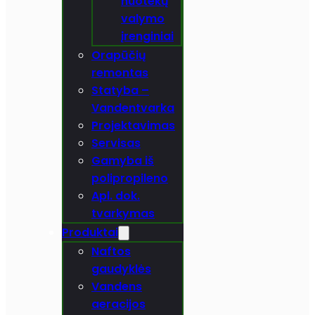
nuotekų
valymo
įrenginiai
Orapūčių
remontas
Statyba –
Vandentvarka
Projektavimas
Servisas
Gamyba iš
polipropileno
Apl. dok.
tvarkymas
Produktai
Naftos
gaudyklės
Vandens
aeracijos