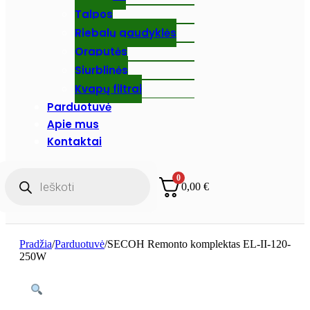
Talpos
Riebalų gaudyklės
Oraputės
Siurblinės
Kvapų filtrai
Parduotuvė
Apie mus
Kontaktai
Products
0
search
0,00
€
Pradžia
/
Parduotuvė
/
SECOH Remonto komplektas EL-II-120-
250W