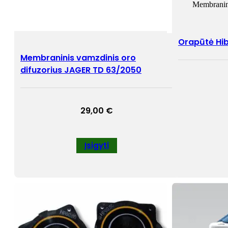
Membranin
Orapūtė Hi
Membraninis vamzdinis oro
difuzorius JAGER TD 63/2050
29,00
€
Įsigyti