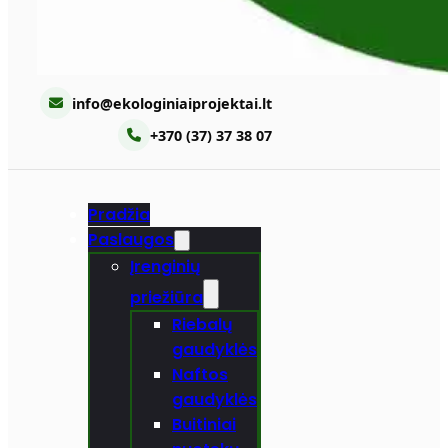
info@ekologiniaiprojektai.lt
+370 (37) 37 38 07
Pradžia
Paslaugos
Įrenginių
priežiūra
Riebalų
gaudyklės
Naftos
gaudyklės
Buitiniai