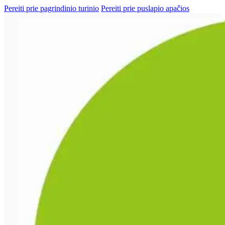
Pereiti prie pagrindinio turinio
Pereiti prie puslapio apačios