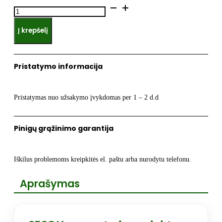
produkto
kiekis:
Į krepšelį
SECOH
Remonto
komplektas
Pristatymo informacija
EL-
II-
120-
Pristatymas nuo užsakymo įvykdomas per 1 – 2 d.d
250W
Pinigų grąžinimo garantija
Iškilus problemoms kreipkitės el. paštu arba nurodytu telefonu.
Aprašymas