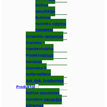
Naftos
gaudyklės
Buitiniai
nuotekų valymo
įrenginiai
Orapūčių remontas
Statyba –
Vandentvarka
Projektavimas
Servisas
Gamyba iš
polipropileno
Apl. dok. tvarkymas
Produktai
Naftos gaudyklės
Vandens aeracijos
sistemos