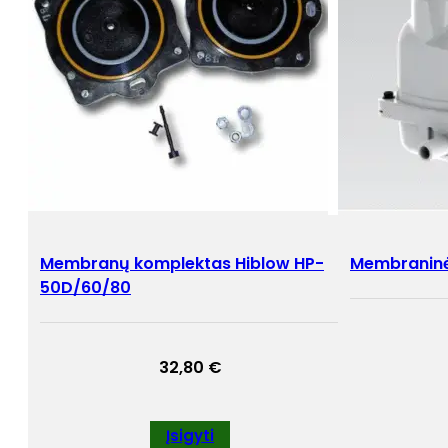
Membranų komplektas Hiblow HP-
Membraninė
50D/60/80
32,80
€
Įsigyti