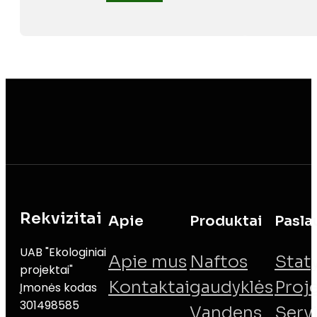
Rekvizitai
Apie
Produktai
Pasla
UAB "Ekologiniai
Apie mus
Naftos
Stat
projektai"
Kontaktai
gaudyklės
Proj
Įmonės kodas
301498585
Vandens
Serv