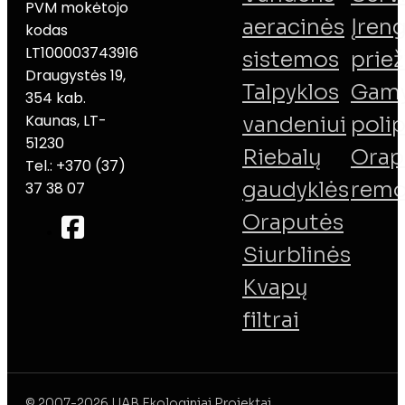
PVM mokėtojo
aeracinės
Įreng
kodas
LT100003743916
sistemos
priež
Draugystės 19,
Talpyklos
Gamy
354 kab.
Kaunas, LT-
vandeniui
poli
51230
Riebalų
Orap
Tel.: +370 (37)
gaudyklės
remo
37 38 07
Oraputės
Siurblinės
Kvapų
filtrai
© 2007-2026 UAB Ekologiniai Projektai