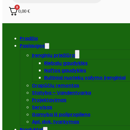
0
0,00
€
Pradžia
Paslaugos
Įrenginių priežiūra
Riebalų gaudyklės
Naftos gaudyklės
Buitiniai nuotekų valymo įrenginiai
Orapūčių remontas
Statyba – Vandentvarka
Projektavimas
Servisas
Gamyba iš polipropileno
Apl. dok. tvarkymas
Produktai