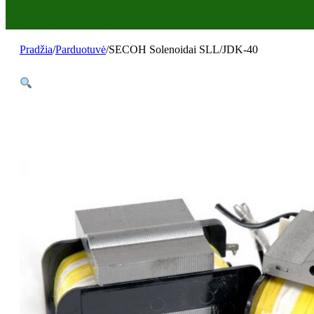
Pradžia
/
Parduotuvė
/
SECOH Solenoidai SLL/JDK-40