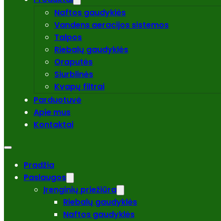
Naftos gaudyklės
Vandens aeracijos sistemos
Talpos
Riebalų gaudyklės
Oraputės
Siurblinės
Kvapų filtrai
Parduotuvė
Apie mus
Kontaktai
Pradžia
Paslaugos
Įrenginių priežiūra
Riebalų gaudyklės
Naftos gaudyklės