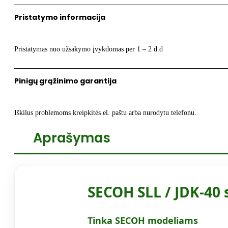
SLL/JDK-
Pristatymo informacija
40
Pristatymas nuo užsakymo įvykdomas per 1 – 2 d.d
Pinigų grąžinimo garantija
Iškilus problemoms kreipkitės el. paštu arba nurodytu telefonu.
Aprašymas
SECOH SLL / JDK-40 
Tinka SECOH modeliams