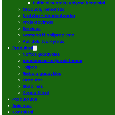
Buitiniai nuotekų valymo įrenginiai
Orapūčių remontas
Statyba – Vandentvarka
Projektavimas
Servisas
Gamyba iš polipropileno
Apl. dok. tvarkymas
Produktai
Naftos gaudyklės
Vandens aeracijos sistemos
Talpos
Riebalų gaudyklės
Oraputės
Siurblinės
Kvapų filtrai
Parduotuvė
Apie mus
Kontaktai