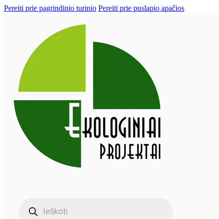
Pereiti prie pagrindinio turinio
Pereiti prie puslapio apačios
Products
search