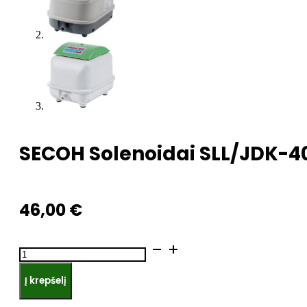
SECOH Solenoidai SLL/JDK-4
46,00
€
produkto
kiekis:
Į krepšelį
SECOH
Solenoidai