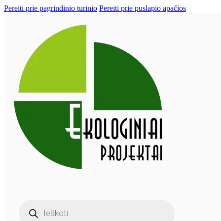
Pereiti prie pagrindinio turinio
Pereiti prie puslapio apačios
Products
search