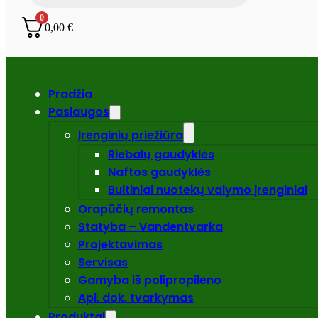
0
0,00
€
Pradžia
Paslaugos
Įrenginių priežiūra
Riebalų gaudyklės
Naftos gaudyklės
Buitiniai nuotekų valymo įrenginiai
Orapūčių remontas
Statyba – Vandentvarka
Projektavimas
Servisas
Gamyba iš polipropileno
Apl. dok. tvarkymas
Produktai