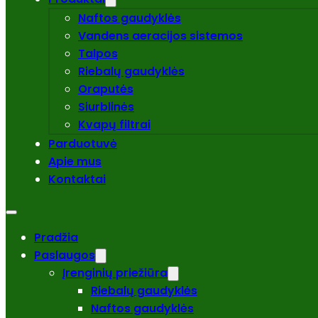
Naftos gaudyklės
Vandens aeracijos sistemos
Talpos
Riebalų gaudyklės
Oraputės
Siurblinės
Kvapų filtrai
Parduotuvė
Apie mus
Kontaktai
Pradžia
Paslaugos
Įrenginių priežiūra
Riebalų gaudyklės
Naftos gaudyklės