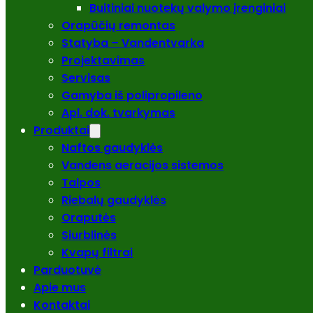
Buitiniai nuotekų valymo įrenginiai
Orapūčių remontas
Statyba – Vandentvarka
Projektavimas
Servisas
Gamyba iš polipropileno
Apl. dok. tvarkymas
Produktai
Naftos gaudyklės
Vandens aeracijos sistemos
Talpos
Riebalų gaudyklės
Oraputės
Siurblinės
Kvapų filtrai
Parduotuvė
Apie mus
Kontaktai