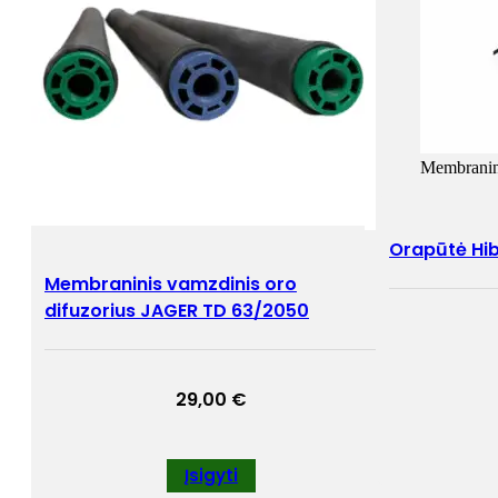
Membranin
Orapūtė Hi
Membraninis vamzdinis oro
difuzorius JAGER TD 63/2050
29,00
€
Įsigyti