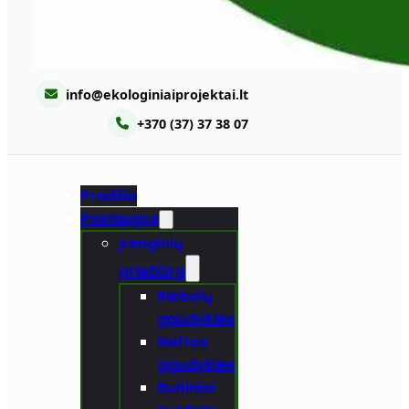
info@ekologiniaiprojektai.lt
+370 (37) 37 38 07
Pradžia
Paslaugos
Įrenginių
priežiūra
Riebalų
gaudyklės
Naftos
gaudyklės
Buitiniai