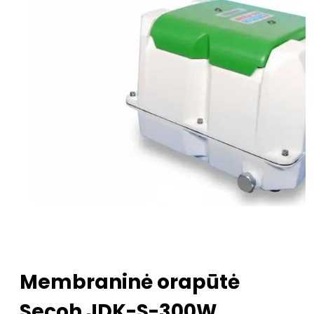
Membraninė orapūtė
Secoh JDK-S-300W