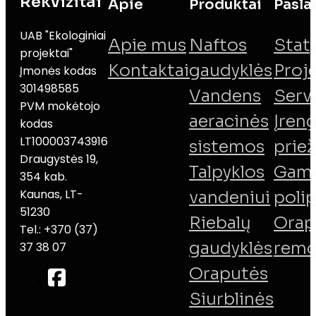
Rekvizitai
Apie
Produktai
Pasla
UAB "Ekologiniai
Apie mus
Naftos
Stat
projektai"
Kontaktai
gaudyklės
Proj
Įmonės kodas
301498585
Vandens
Serv
PVM mokėtojo
aeracinės
Įreng
kodas
LT100003743916
sistemos
priež
Draugystės 19,
Talpyklos
Gamy
354 kab.
Kaunas, LT-
vandeniui
poli
51230
Riebalų
Orap
Tel.: +370 (37)
gaudyklės
remo
37 38 07
Oraputės
Siurblinės