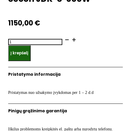
1150,00
€
produkto
kiekis:
Į krepšelį
Membraninė
orapūtė
Secoh
Pristatymo informacija
JDK-
S-
300W
Pristatymas nuo užsakymo įvykdomas per 1 – 2 d.d
Pinigų grąžinimo garantija
Iškilus problemoms kreipkitės el. paštu arba nurodytu telefonu.