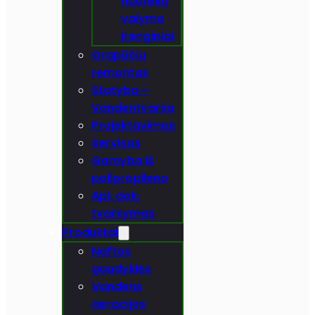
nuotekų
valymo
įrenginiai
Orapūčių
remontas
Statyba –
Vandentvarka
Projektavimas
Servisas
Gamyba iš
polipropileno
Apl. dok.
tvarkymas
Produktai
Naftos
gaudyklės
Vandens
aeracijos