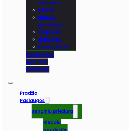
sistemos
Talpos
Riebalų
gaudyklės
Oraputės
Siurblinės
Kvapų filtrai
Parduotuvė
Apie mus
Kontaktai
Pradžia
Paslaugos
Įrenginių priežiūra
Riebalų
gaudyklės