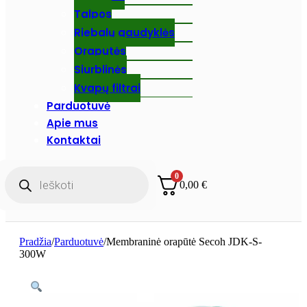
Talpos
Riebalų gaudyklės
Oraputės
Siurblinės
Kvapų filtrai
Parduotuvė
Apie mus
Kontaktai
Products
0
search
0,00
€
Pradžia
/
Parduotuvė
/
Membraninė orapūtė Secoh JDK-S-
300W