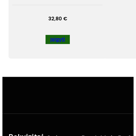
32,80
€
Įsigyti