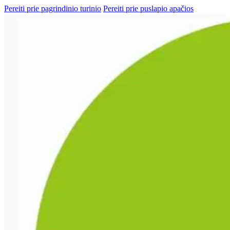
Pereiti prie pagrindinio turinio
Pereiti prie puslapio apačios