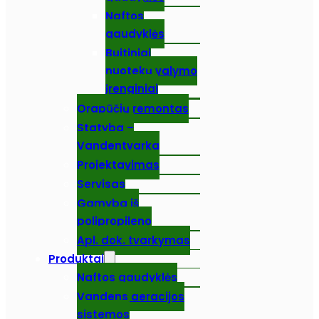
Naftos
gaudyklės
Buitiniai
nuotekų valymo
įrenginiai
Orapūčių remontas
Statyba –
Vandentvarka
Projektavimas
Servisas
Gamyba iš
polipropileno
Apl. dok. tvarkymas
Produktai
Naftos gaudyklės
Vandens aeracijos
sistemos