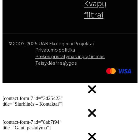
Kvapų
filtrai
© 2007-2026 UAB Ekologiniai Projektai
Privatumo politika
Prekės pristatymas ir grąžinimas
Taisyklės ir sąlygos
[contact-form-7 id="3d25423"
title="Siurblinės – Kontaktai"]
[contact-form-7 id="8ab7f94"
title="Gauti pasiulyma"]