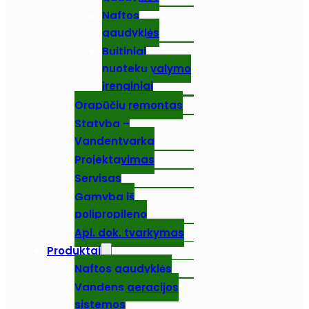
Naftos
gaudyklės
Buitiniai
nuotekų valymo
įrenginiai
Orapūčių remontas
Statyba –
Vandentvarka
Projektavimas
Servisas
Gamyba iš
polipropileno
Apl. dok. tvarkymas
Produktai
Naftos gaudyklės
Vandens aeracijos
sistemos