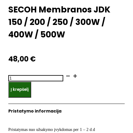
SECOH Membranos JDK
150 / 200 / 250 / 300W /
400W / 500W
48,00
€
produkto
kiekis:
Į krepšelį
SECOH
Membranos
JDK
Pristatymo informacija
150
/
200
Pristatymas nuo užsakymo įvykdomas per 1 – 2 d.d