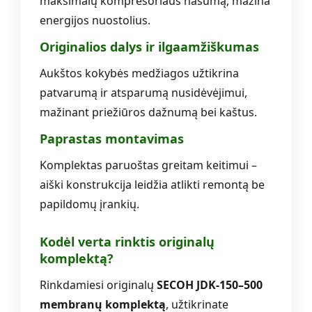
maksimalų kompresoriaus našumą, mažina
energijos nuostolius.
Originalios dalys ir ilgaamžiškumas
Aukštos kokybės medžiagos užtikrina
patvarumą ir atsparumą nusidėvėjimui,
mažinant priežiūros dažnumą bei kaštus.
Paprastas montavimas
Komplektas paruoštas greitam keitimui –
aiški konstrukcija leidžia atlikti remontą be
papildomų įrankių.
Kodėl verta rinktis originalų
komplektą?
Rinkdamiesi originalų
SECOH JDK-150–500
membranų komplektą
, užtikrinate