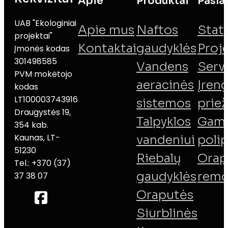
Apie
Produktai
Pasla
UAB "Ekologiniai
Apie mus
Naftos
Stat
projektai"
Kontaktai
gaudyklės
Proj
Įmonės kodas
301498585
Vandens
Serv
PVM mokėtojo
aeracinės
Įreng
kodas
LT100003743916
sistemos
priež
Draugystės 19,
Talpyklos
Gamy
354 kab.
Kaunas, LT-
vandeniui
poli
51230
Riebalų
Orap
Tel.: +370 (37)
gaudyklės
remo
37 38 07
Oraputės
Siurblinės