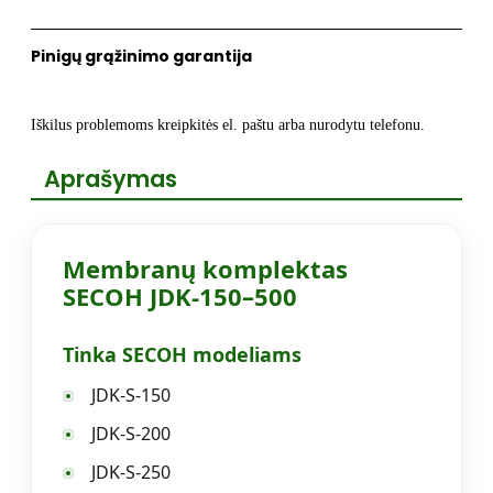
/
250
Pinigų grąžinimo garantija
/
300W
/
Iškilus problemoms kreipkitės el. paštu arba nurodytu telefonu.
400W
/
Aprašymas
500W
Membranų komplektas
SECOH JDK-150–500
Tinka SECOH modeliams
JDK-S-150
JDK-S-200
JDK-S-250