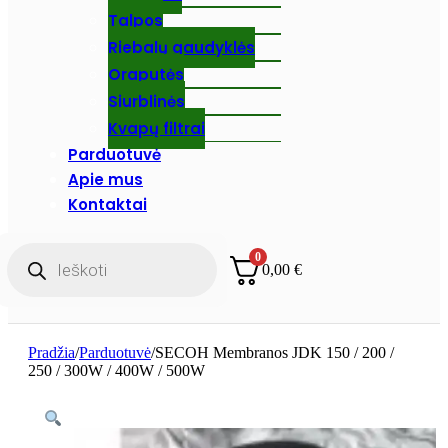
Talpos
Riebalų gaudyklės
Oraputės
Siurblinės
Kvapų filtrai
Parduotuvė
Apie mus
Kontaktai
Products
0
search
0,00
€
Pradžia
/
Parduotuvė
/
SECOH Membranos JDK 150 / 200 /
250 / 300W / 400W / 500W