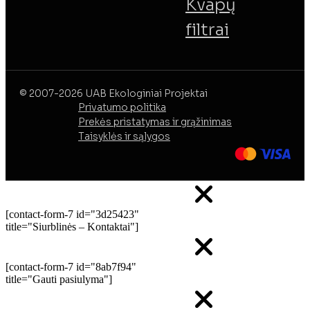
Kvapų
filtrai
© 2007-2026 UAB Ekologiniai Projektai
Privatumo politika
Prekės pristatymas ir grąžinimas
Taisyklės ir sąlygos
[contact-form-7 id="3d25423"
title="Siurblinės – Kontaktai"]
[contact-form-7 id="8ab7f94"
title="Gauti pasiulyma"]