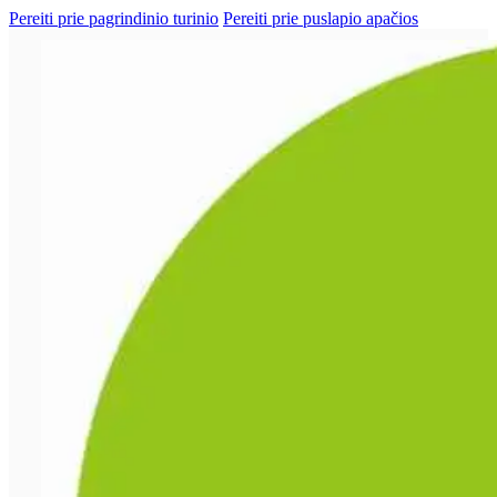
Pereiti prie pagrindinio turinio
Pereiti prie puslapio apačios