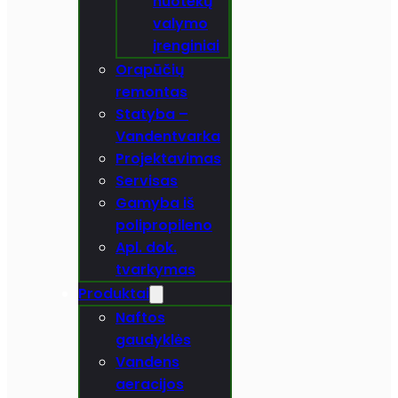
nuotekų
valymo
įrenginiai
Orapūčių
remontas
Statyba –
Vandentvarka
Projektavimas
Servisas
Gamyba iš
polipropileno
Apl. dok.
tvarkymas
Produktai
Naftos
gaudyklės
Vandens
aeracijos