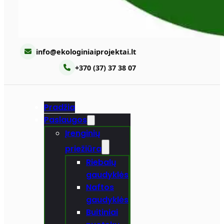
info@ekologiniaiprojektai.lt
+370 (37) 37 38 07
Pradžia
Paslaugos
Įrenginių
priežiūra
Riebalų
gaudyklės
Naftos
gaudyklės
Buitiniai