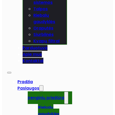
sistemos
Talpos
Riebalų
gaudyklės
Oraputės
Siurblinės
Kvapų filtrai
Parduotuvė
Apie mus
Kontaktai
Pradžia
Paslaugos
Įrenginių priežiūra
Riebalų
gaudyklės