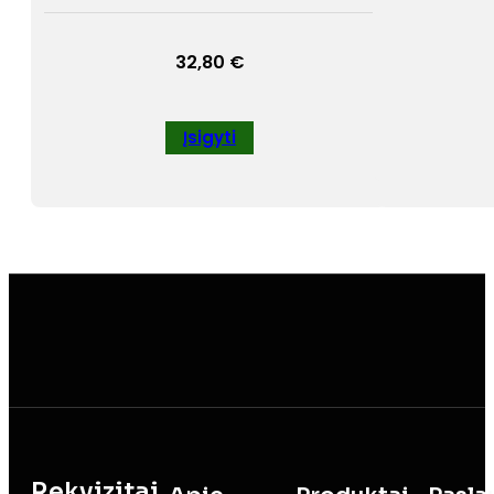
32,80
€
Įsigyti
Rekvizitai