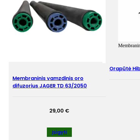
Membranin
Orapūtė Hi
Membraninis vamzdinis oro
difuzorius JAGER TD 63/2050
29,00
€
Įsigyti